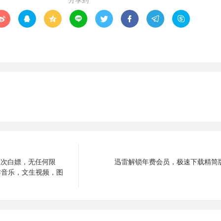








限次白嫖，无任何限
迅雷解锁年费会员，极速下载精简
作音乐，文生视频，图