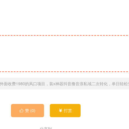
外面收费1980的风口项目，装x神器抖音撸音浪私域二次转化，单日轻松变
赞 (
0
)
打赏


分享到