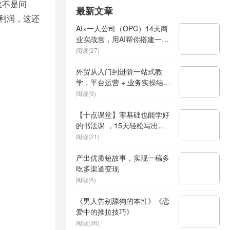
丝不是问
最新文章
净利润，这还
AI×一人公司（OPC）14天商
业实战营，用AI帮你搭建一个
属于你自己的、能独立賺钱的
阅读(27)
一人公司系统
外贸从入门到进阶一站式教
学，平台运营 + 业务实操结
合，实现业绩稳步增长
阅读(9)
【十点课堂】零基础也能学好
的书法课 ，15天轻松写出漂
亮人生
阅读(21)
产出优质短故事，实现一稿多
吃多渠道变现
阅读(6)
《男人告别舔狗的本性》《恋
爱中的推拉技巧》
阅读(36)