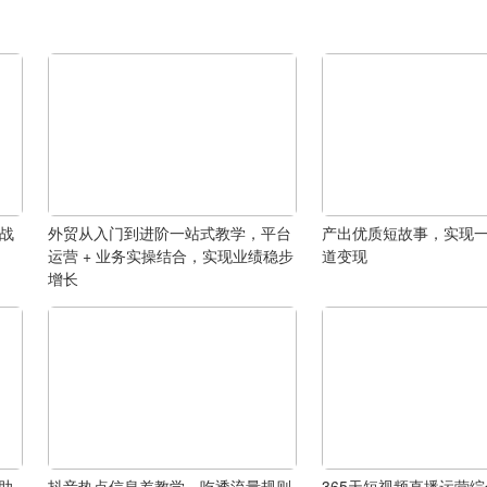
实战
外贸从入门到进阶一站式教学，平台
产出优质短故事，实现
己
运营 + 业务实操结合，实现业绩稳步
道变现
增长
，助
抖音热点信息差教学，吃透流量规则
365天短视频直播运营