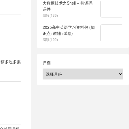
大数据技术之Shell – 带源码
课件
阅读(136)
2025高中英语学习资料包 (知
识点+教辅+试卷)
阅读(192)
一稿多吃多渠
归档
综合辅导课程