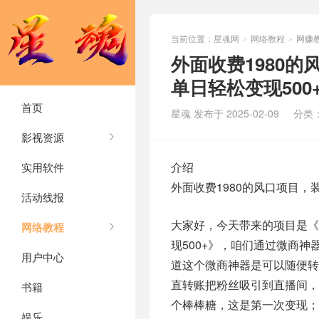
当前位置：
星魂网
网络教程
网赚
>
>
外面收费1980
单日轻松变现500
首页
星魂 发布于 2025-02-09
分类
影视资源
介绍
实用软件
外面收费1980的风口项目，
活动线报
大家好，今天带来的项目是《
网络教程
现500+》，咱们通过微商
用户中心
道这个微商神器是可以随便
直转账把粉丝吸引到直播间
书籍
个棒棒糖，这是第一次变现
娱乐