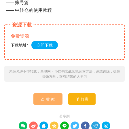
├── 账号篇
├── 中转仓的使用教程
资源下载
免费资源
下载地址1
立即下载
未经允许不得转载：
星魂网
»
小红书实战落地运营方法，系统训练，抓住
搞钱方向，跟有结果的人学习
赞 (
0
)
打赏


分享到








