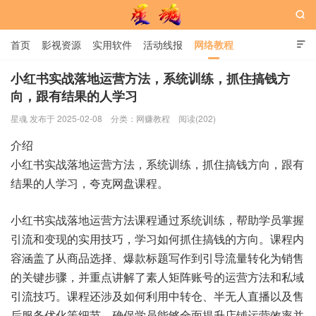

首页
影视资源
实用软件
活动线报
网络教程

用户中心
书籍
娱乐
小红书实战落地运营方法，系统训练，抓住搞钱方
向，跟有结果的人学习
星魂网
星魂 发布于 2025-02-08
分类：
网赚教程
阅读(202)
介绍
小红书实战落地运营方法，系统训练，抓住搞钱方向，跟有
结果的人学习，夸克网盘课程。
小红书实战落地运营方法课程通过系统训练，帮助学员掌握
引流和变现的实用技巧，学习如何抓住搞钱的方向。课程内
容涵盖了从商品选择、爆款标题写作到引导流量转化为销售
的关键步骤，并重点讲解了素人矩阵账号的运营方法和私域
引流技巧。课程还涉及如何利用中转仓、半无人直播以及售
后服务优化等细节，确保学员能够全面提升店铺运营效率并