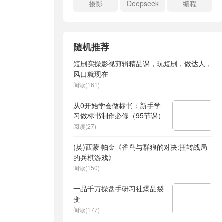
摄影
Deepseek
编程
随机推荐
短剧实操影视剪辑精品课，玩短剧，做达人，
风口就现在
阅读(161)
从0开始学会做标书：新手学
习做标书制作必修（95节课）
阅读(27)
(英)西蒙·帕金《雀鸟与群狼的对决:扭转战局
的兵棋游戏》
阅读(150)
一品千万操盘手研习社爆品裂
变
阅读(177)