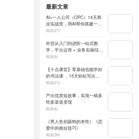
最新文章
AI×一人公司（OPC）14天商
业实战营，用AI帮你搭建一个
属于你自己的、能独立賺钱的
阅读(27)
一人公司系统
外贸从入门到进阶一站式教
学，平台运营 + 业务实操结
合，实现业绩稳步增长
阅读(9)
【十点课堂】零基础也能学好
的书法课 ，15天轻松写出漂
亮人生
阅读(21)
产出优质短故事，实现一稿多
吃多渠道变现
阅读(6)
《男人告别舔狗的本性》《恋
爱中的推拉技巧》
阅读(36)