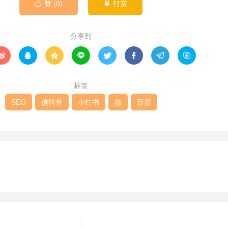
赞 (
0
)
打赏


分享到








标签
SEO
信抖音
小红书
微
百度