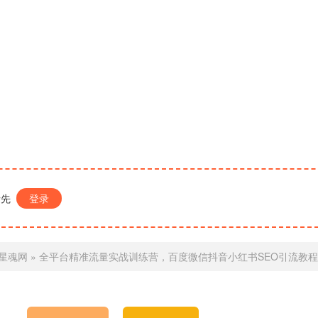
请先
登录
星魂网
»
全平台精准流量实战训练营，百度微信抖音小红书SEO引流教程