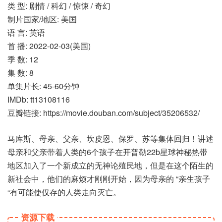
类 型: 剧情 / 科幻 / 惊悚 / 奇幻
制片国家/地区: 美国
语 言: 英语
首 播: 2022-02-03(美国)
季 数: 12
集 数: 8
单集片长: 45-60分钟
IMDb: tt13108116
豆瓣链接: https://movie.douban.com/subject/35206532/
马库斯、母亲、父亲、坎皮恩、保罗、苏等集体回归！讲述
母亲和父亲带着人类的6个孩子在开普勒22b星球神秘热带
地区加入了一个新成立的无神论殖民地，但是在这个陌生的
新社会中，他们的麻烦才刚刚开始，因为母亲的 “亲生孩子
“有可能使仅存的人类走向灭亡。
资源下载