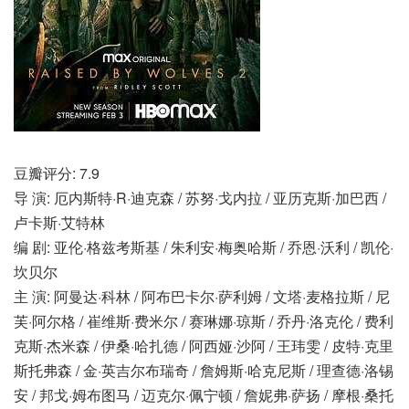
豆瓣评分: 7.9
导 演: 厄内斯特·R·迪克森 / 苏努·戈内拉 / 亚历克斯·加巴西 /
卢卡斯·艾特林
编 剧: 亚伦·格兹考斯基 / 朱利安·梅奥哈斯 / 乔恩·沃利 / 凯伦·
坎贝尔
主 演: 阿曼达·科林 / 阿布巴卡尔·萨利姆 / 文塔·麦格拉斯 / 尼
芙·阿尔格 / 崔维斯·费米尔 / 赛琳娜·琼斯 / 乔丹·洛克伦 / 费利
克斯·杰米森 / 伊桑·哈扎德 / 阿西娅·沙阿 / 王玮雯 / 皮特·克里
斯托弗森 / 金·英吉尔布瑞奇 / 詹姆斯·哈克尼斯 / 理查德·洛锡
安 / 邦戈·姆布图马 / 迈克尔·佩宁顿 / 詹妮弗·萨扬 / 摩根·桑托