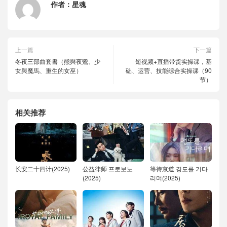
作者：
星魂
上一篇
下一篇
冬夜三部曲套書（熊與夜鶯、少
短视频+直播带货实操课，基
女與魔馬、重生的女巫）
础、运营、技能综合实操课（90
节）
相关推荐
长安二十四计(2025)
公益律师 프로보노
等待京道 경도를 기다
(2025)
리며(2025)