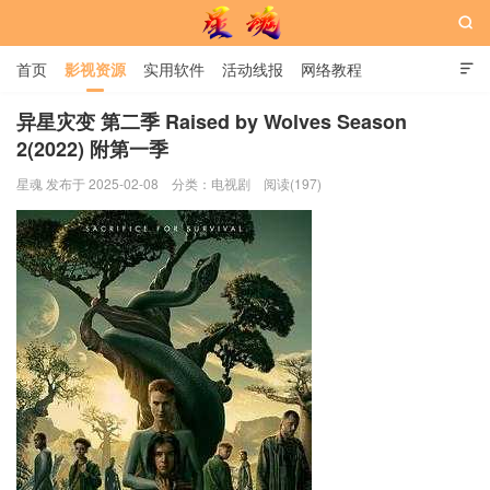

首页
影视资源
实用软件
活动线报
网络教程

用户中心
书籍
娱乐
异星灾变 第二季 Raised by Wolves Season
2(2022) 附第一季
星魂网
星魂 发布于 2025-02-08
分类：
电视剧
阅读(197)