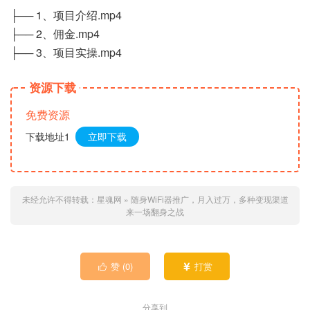
├── 1、项目介绍.mp4
├── 2、佣金.mp4
├── 3、项目实操.mp4
资源下载
免费资源
下载地址1
立即下载
未经允许不得转载：
星魂网
»
随身WiFi器推广，月入过万，多种变现渠道
来一场翻身之战
赞 (
0
)
打赏


分享到