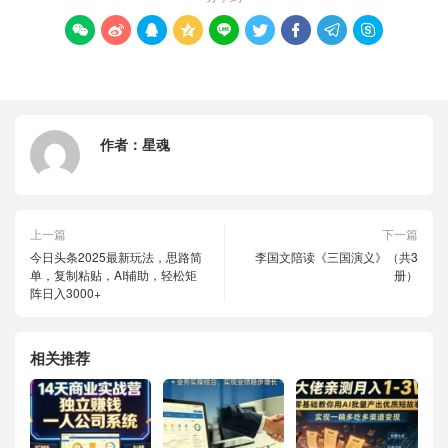









作者：
星魂
上一篇
下一篇
今日头条2025最新玩法，思路简
李国文陪读《三国演义》（共3
单，复制粘贴，AI辅助，轻松矩
册）
阵日入3000+
相关推荐