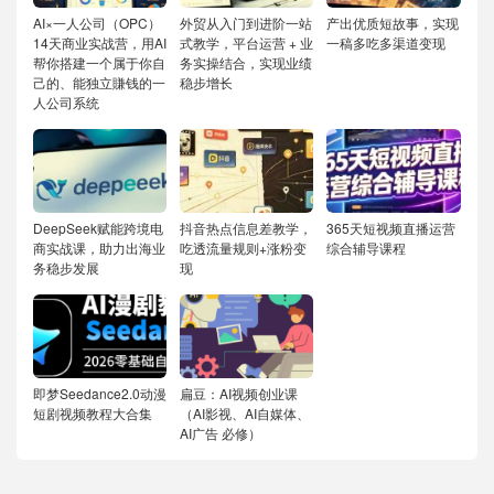
AI×一人公司（OPC）
外贸从入门到进阶一站
产出优质短故事，实现
14天商业实战营，用AI
式教学，平台运营 + 业
一稿多吃多渠道变现
帮你搭建一个属于你自
务实操结合，实现业绩
己的、能独立賺钱的一
稳步增长
人公司系统
DeepSeek赋能跨境电
抖音热点信息差教学，
365天短视频直播运营
商实战课，助力出海业
吃透流量规则+涨粉变
综合辅导课程
务稳步发展
现
即梦Seedance2.0动漫
扁豆：AI视频创业课
短剧视频教程大合集
（AI影视、AI自媒体、
AI广告 必修）