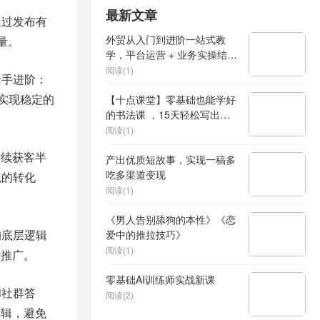
最新文章
通过发布有
外贸从入门到进阶一站式教
量。
学，平台运营 + 业务实操结
合，实现业绩稳步增长
阅读(1)
老手进阶：
法实现稳定的
【十点课堂】零基础也能学好
的书法课 ，15天轻松写出漂
亮人生
阅读(1)
持续获客半
产出优质短故事，实现一稿多
吃多渠道变现
流的转化
阅读(1)
《男人告别舔狗的本性》《恋
的底层逻辑
爱中的推拉技巧》
阅读(1)
行推广。
零基础AI训练师实战新课
和社群答
阅读(2)
逻辑，避免