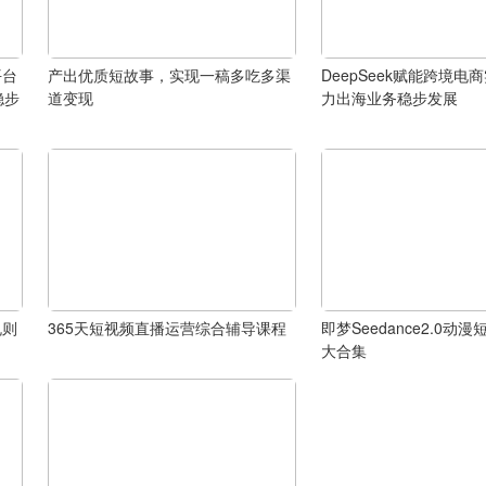
平台
产出优质短故事，实现一稿多吃多渠
DeepSeek赋能跨境电
稳步
道变现
力出海业务稳步发展
规则
365天短视频直播运营综合辅导课程
即梦Seedance2.0动
大合集