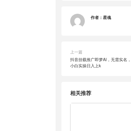
作者：
星魂
上一篇
抖音挂载推广即梦AI，无需实名
小白实操日入上k
相关推荐