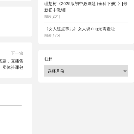
理想树《2025版初中必刷题 (全科下册) 》[最
新初中教辅]
阅读(201)
《女人这点事儿》女人谈xing无需羞耻
阅读(175)
下一篇
归档
搭建，直播售
卖体验课包