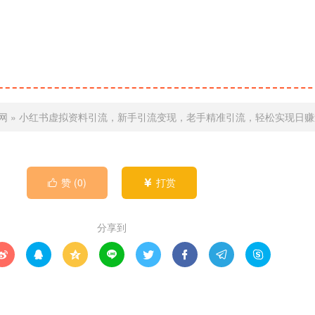
网
»
小红书虚拟资料引流，新手引流变现，老手精准引流，轻松实现日赚
赞 (
0
)
打赏


分享到







