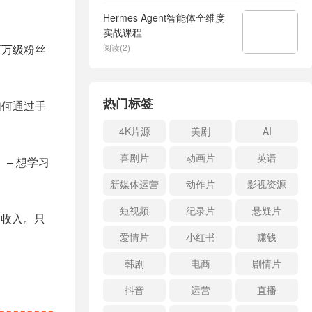
Hermes Agent智能体全维度
实战课程
百万级粉丝
阅读(2)
热门标签
如何通过手
4K片源
美剧
AI
喜剧片
动画片
英语
– 想学习
新媒体运营
动作片
影视资源
短视频
纪录片
悬疑片
的收入。只
爱情片
小红书
赚钱
韩剧
电商
剧情片
抖音
运营
直播