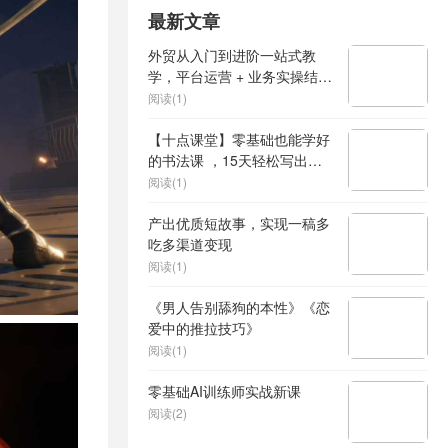
最新文章
外贸从入门到进阶一站式教
学，平台运营 + 业务实操结
合，实现业绩稳步增长
阅读(1)
【十点课堂】零基础也能学好
的书法课 ，15天轻松写出漂
亮人生
阅读(1)
产出优质短故事，实现一稿多
吃多渠道变现
阅读(1)
《男人告别舔狗的本性》《恋
爱中的推拉技巧》
阅读(1)
零基础AI训练师实战新课
阅读(2)