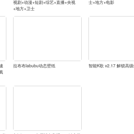
视剧+动漫+短剧+综艺+直播+央视
士+地方+电影
+地方+卫士
 速
拉布布labubu动态壁纸
智能K歌 v2.17 解锁
 真