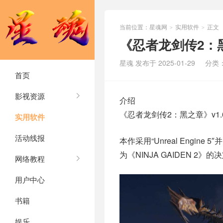
当前位置：
星魂网
实用软件
正文
>
>
《忍者龙剑传2：黑
星魂 发布于 2025-01-29
分类
首页
影视资源
介绍
《忍者龙剑传2：黑之章》v1.
实用软件
活动线报
本作采用“Unreal Eng
为《NINJA GAIDEN 2》的
网络教程
用户中心
书籍
娱乐