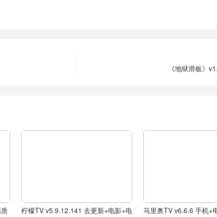
《地狱滑板》v1.
画质
柠檬TV v5.9.12.141 去更新+电影+电
马里奥TV v6.6.6 手机