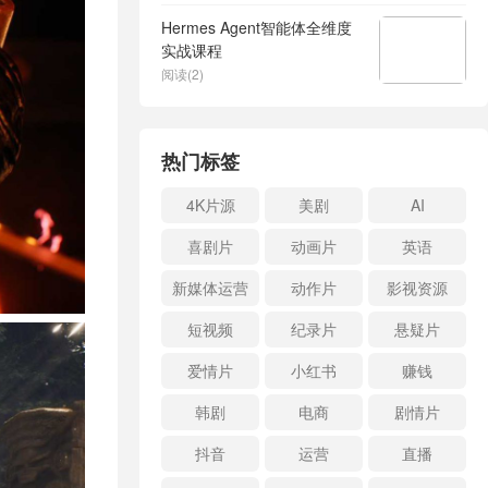
Hermes Agent智能体全维度
实战课程
阅读(2)
热门标签
4K片源
美剧
AI
喜剧片
动画片
英语
新媒体运营
动作片
影视资源
短视频
纪录片
悬疑片
爱情片
小红书
赚钱
韩剧
电商
剧情片
抖音
运营
直播