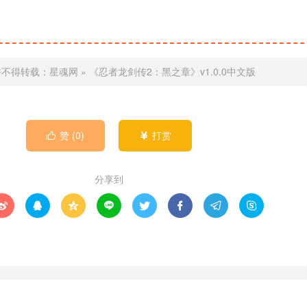
许不得转载：
星魂网
»
《忍者龙剑传2：黑之章》v1.0.0中文版
赞 (
0
)
打赏


分享到







