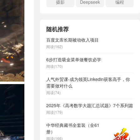
摄影
Deepseek
编程
随机推荐
百度文库长期被动收入项目
阅读(162)
6步打造吸金菜单做餐饮必学
阅读(170)
人气外贸课-成为领英Linkedin获客高手，你
需要做对什么
阅读(74)
2025年《高考数学大题汇总试题》7个系列篇
阅读(179)
中华经典藏书全套装（全61
册）
阅读(166)