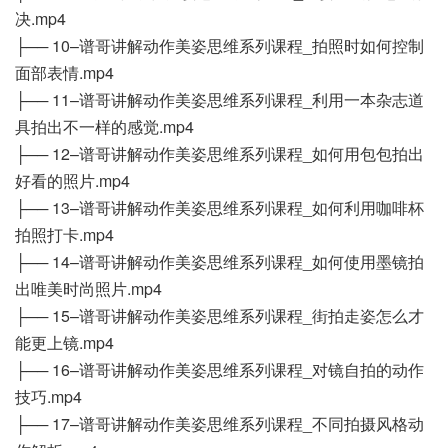
决.mp4
├── 10–谱哥讲解动作美姿思维系列课程_拍照时如何控制
面部表情.mp4
├── 11–谱哥讲解动作美姿思维系列课程_利用一本杂志道
具拍出不一样的感觉.mp4
├── 12–谱哥讲解动作美姿思维系列课程_如何用包包拍出
好看的照片.mp4
├── 13–谱哥讲解动作美姿思维系列课程_如何利用咖啡杯
拍照打卡.mp4
├── 14–谱哥讲解动作美姿思维系列课程_如何使用墨镜拍
出唯美时尚照片.mp4
├── 15–谱哥讲解动作美姿思维系列课程_街拍走姿怎么才
能更上镜.mp4
├── 16–谱哥讲解动作美姿思维系列课程_对镜自拍的动作
技巧.mp4
├── 17–谱哥讲解动作美姿思维系列课程_不同拍摄风格动