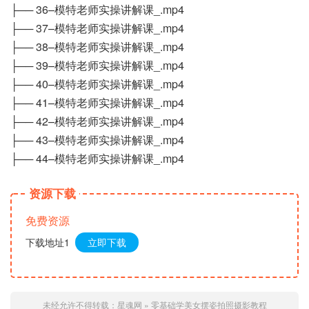
├── 36–模特老师实操讲解课_.mp4
├── 37–模特老师实操讲解课_.mp4
├── 38–模特老师实操讲解课_.mp4
├── 39–模特老师实操讲解课_.mp4
├── 40–模特老师实操讲解课_.mp4
├── 41–模特老师实操讲解课_.mp4
├── 42–模特老师实操讲解课_.mp4
├── 43–模特老师实操讲解课_.mp4
├── 44–模特老师实操讲解课_.mp4
资源下载
免费资源
下载地址1
立即下载
未经允许不得转载：
星魂网
»
零基础学美女摆姿拍照摄影教程