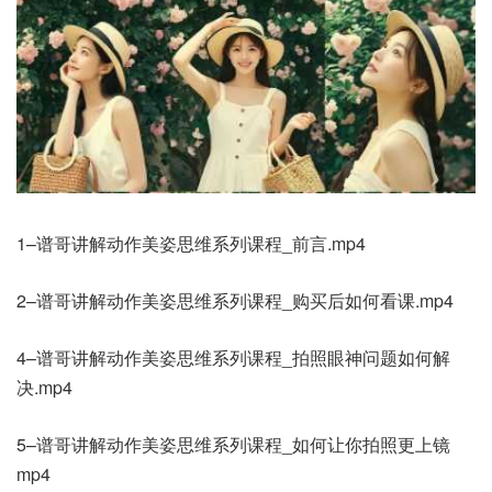
1–谱哥讲解动作美姿思维系列课程_前言.mp4
2–谱哥讲解动作美姿思维系列课程_购买后如何看课.mp4
4–谱哥讲解动作美姿思维系列课程_拍照眼神问题如何解
决.mp4
5–谱哥讲解动作美姿思维系列课程_如何让你拍照更上镜
mp4