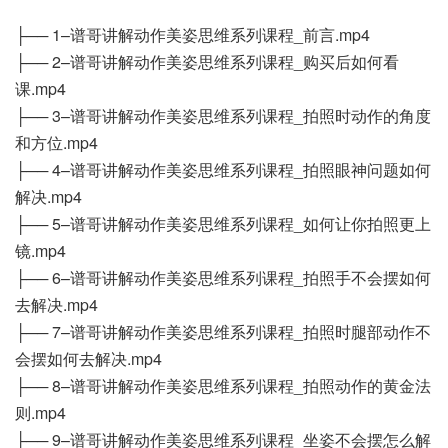
├── 1–谱哥讲解动作美姿思维系列课程_前言.mp4
├── 2–谱哥讲解动作美姿思维系列课程_购买后如何看
课.mp4
├── 3–谱哥讲解动作美姿思维系列课程_拍照时动作的角度
和方位.mp4
├── 4–谱哥讲解动作美姿思维系列课程_拍照眼神问题如何
解决.mp4
├── 5–谱哥讲解动作美姿思维系列课程_如何让你拍照更上
镜.mp4
├── 6–谱哥讲解动作美姿思维系列课程_拍照手不会摆如何
去解决.mp4
├── 7–谱哥讲解动作美姿思维系列课程_拍照时腿部动作不
会摆如何去解决.mp4
├── 8–谱哥讲解动作美姿思维系列课程_拍照动作的黄金法
则.mp4
├── 9–谱哥讲解动作美姿思维系列课程_坐姿不会摆怎么解