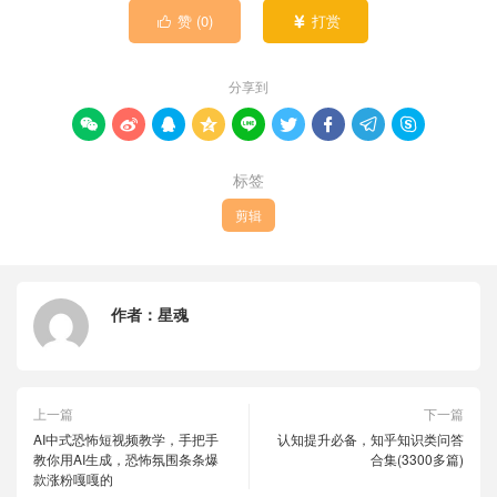
赞 (
0
)
打赏


分享到









标签
剪辑
作者：
星魂
上一篇
下一篇
AI中式恐怖短视频教学，手把手
认知提升必备，知乎知识类问答
教你用AI生成，恐怖氛围条条爆
合集(3300多篇)
款涨粉嘎嘎的