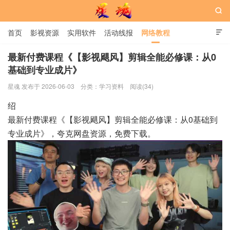

首页
影视资源
实用软件
活动线报
网络教程

用户中心
书籍
娱乐
最新付费课程《【影视飓风】剪辑全能必修课：从0
基础到专业成片》
星魂网
星魂 发布于 2026-06-03
分类：
学习资料
阅读(34)
绍
最新付费课程《【影视飓风】剪辑全能必修课：从0基础到
专业成片》，夸克网盘资源，免费下载。