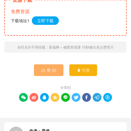
免费资源
下载地址1
立即下载
未经允许不得转载：
星魂网
»
修图变现课 10秒修出高点赞照片
赞 (
0
)
打赏


分享到









作者：
星魂