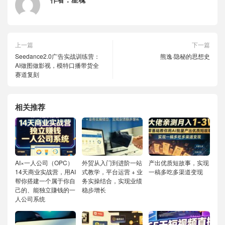
上一篇
下一篇
Seedance2.0广告实战训练营：
熊逸·隐秘的思想史
AI做图做影视，模特口播带货全
赛道复刻
相关推荐
AI×一人公司（OPC）
外贸从入门到进阶一站
产出优质短故事，实现
14天商业实战营，用AI
式教学，平台运营 + 业
一稿多吃多渠道变现
帮你搭建一个属于你自
务实操结合，实现业绩
己的、能独立賺钱的一
稳步增长
人公司系统