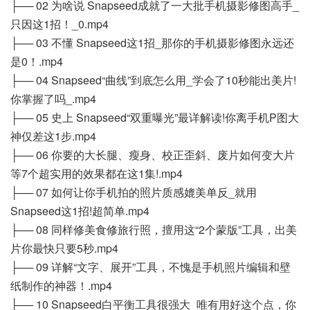
├── 02 为啥说 Snapseed成就了一大批手机摄影修图高手_
只因这1招！_0.mp4
├── 03 不懂 Snapseed这1招_那你的手机摄影修图永远还
是0！.mp4
├── 04 Snapseed“曲线”到底怎么用_学会了10秒能出美片!
你掌握了吗_.mp4
├── 05 史上 Snapseed“双重曝光”最详解读!你离手机P图大
神仅差这1步.mp4
├── 06 你要的大长腿、瘦身、校正歪斜、废片如何变大片
等7个超实用的效果都在这1集!.mp4
├── 07 如何让你手机拍的照片质感媲美单反_就用
Snapseed这1招!超简单.mp4
├── 08 同样修美食修旅行照，擅用这“2个蒙版”工具，出美
片你最快只要5秒.mp4
├── 09 详解“文字、展开”工具，不愧是手机照片编辑和壁
纸制作的神器！.mp4
├── 10 Snapseed白平衡工具很强大_唯有用好这个点，你