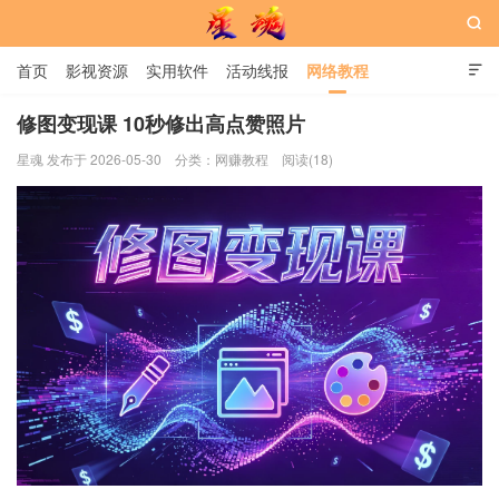

首页
影视资源
实用软件
活动线报
网络教程

用户中心
书籍
娱乐
修图变现课 10秒修出高点赞照片
星魂 发布于 2026-05-30
分类：
网赚教程
阅读(18)
星魂网