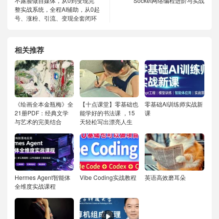
不露脸做自媒体，从0到变现完
Socket网络编程进阶与实战
整实战系统，全程AI辅助，从0起
号、涨粉、引流、变现全套闭环
相关推荐
《绘画全本金瓶梅》全
【十点课堂】零基础也
零基础AI训练师实战新
21册PDF：经典文学
能学好的书法课 ，15
课
与艺术的完美结合
天轻松写出漂亮人生
Hermes Agent智能体
Vibe Coding实战教程
英语高效磨耳朵
全维度实战课程