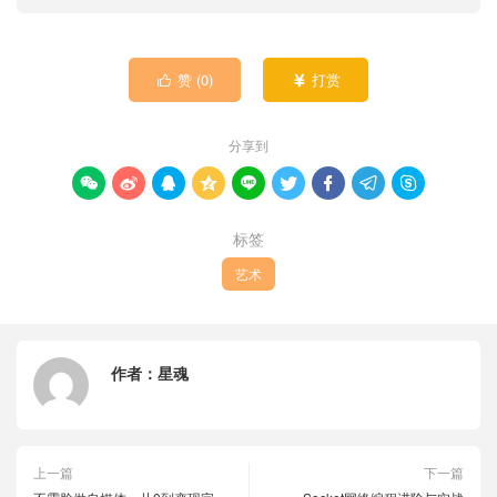
赞 (
0
)
打赏


分享到









标签
艺术
作者：
星魂
上一篇
下一篇