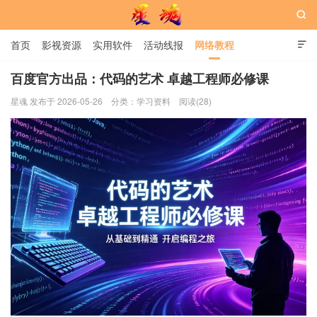

首页
影视资源
实用软件
活动线报
网络教程

用户中心
书籍
娱乐
百度官方出品：代码的艺术 卓越工程师必修课
星魂 发布于 2026-05-26
分类：
学习资料
阅读(28)
星魂网