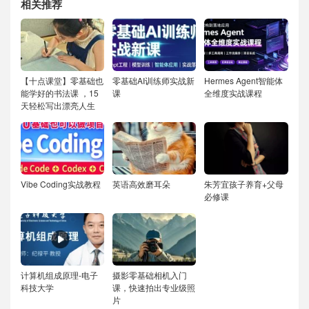
相关推荐
【十点课堂】零基础也
零基础AI训练师实战新
Hermes Agent智能体
能学好的书法课 ，15
课
全维度实战课程
天轻松写出漂亮人生
Vibe Coding实战教程
英语高效磨耳朵
朱芳宜孩子养育+父母
必修课
计算机组成原理-电子
摄影零基础相机入门
科技大学
课，快速拍出专业级照
片