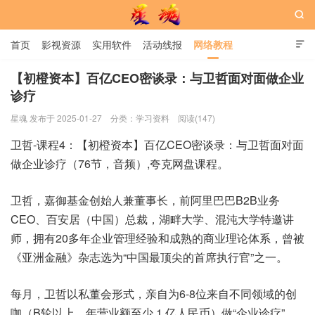

首页
影视资源
实用软件
活动线报
网络教程

用户中心
书籍
娱乐
【初橙资本】百亿CEO密谈录：与卫哲面对面做企业
诊疗
星魂网
星魂 发布于 2025-01-27
分类：
学习资料
阅读(147)
卫哲-课程4：【初橙资本】百亿CEO密谈录：与卫哲面对面
做企业诊疗（76节，音频）,夸克网盘课程。
卫哲，嘉御基金创始人兼董事长，前阿里巴巴B2B业务
CEO、百安居（中国）总裁，湖畔大学、混沌大学特邀讲
师，拥有20多年企业管理经验和成熟的商业理论体系，曾被
《亚洲金融》杂志选为“中国最顶尖的首席执行官”之一。
每月，卫哲以私董会形式，亲自为6-8位来自不同领域的创
咖（B轮以上，年营业额至少 1 亿人民币）做“企业诊疗”，