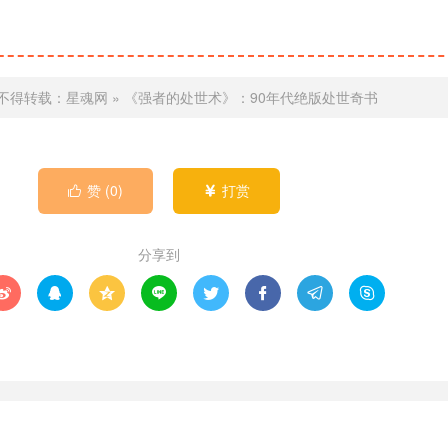
不得转载：
星魂网
»
《强者的处世术》：90年代绝版处世奇书
赞 (
0
)
打赏


分享到







