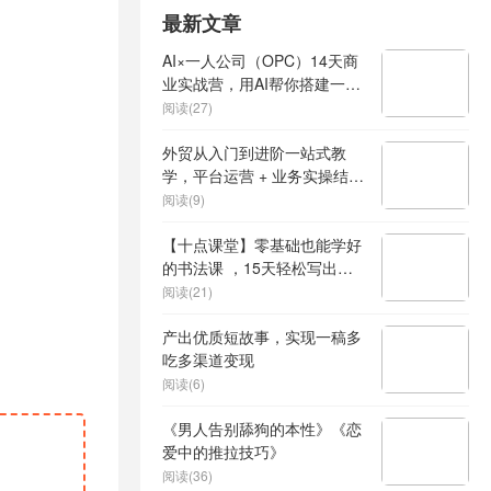
最新文章
AI×一人公司（OPC）14天商
业实战营，用AI帮你搭建一个
属于你自己的、能独立賺钱的
阅读(27)
一人公司系统
外贸从入门到进阶一站式教
学，平台运营 + 业务实操结
合，实现业绩稳步增长
阅读(9)
【十点课堂】零基础也能学好
的书法课 ，15天轻松写出漂
亮人生
阅读(21)
产出优质短故事，实现一稿多
吃多渠道变现
阅读(6)
《男人告别舔狗的本性》《恋
爱中的推拉技巧》
阅读(36)