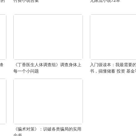
中的
付费小说合集
无限流小说72本
锋
《丁香医生人体调查组》调查身体上
入门级读本：我最需要
每一个小问题
书，搞懂储蓄 投资 基金
《骗术对策》：识破各类骗局的实用
全书