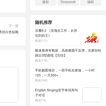
摄影
Deepseek
编程
随机推荐
下一篇
豆瓣8.2 《灵魂在工作：从异
 黑丝白色短靴
化到自主》
阅读(111)
极速瘦身有氧操，高效燃脂不反弹，在家轻松
跳出S型曲线【完结】
阅读(174)
手机截图项目，一部手机在家做，一小时
120，一天500+
阅读(192)
English Singing音节单词局句
子对话
阅读(13)