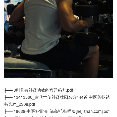
├── 3则具有补肾功效的宫廷秘方.pdf
├── 13413560_古代世传补肾壮阳名方444首 中医药畅销
书选粹_p308.pdf
├── 18638-中医补肾法 .邹高祈.扫描版[hejizhan.com].pdf