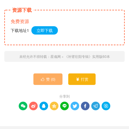
资源下载
免费资源
下载地址1
立即下载
未经允许不得转载：
星魂网
»
《补肾壮阳专辑》实用版60本
赞 (
0
)
打赏


分享到








