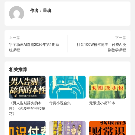
作者：
星魂
上一篇
下一篇
字字动画AI漫剧2026年第1期系
抖音100W粉丝博主，付费AI漫
统课程
剧教学课程
相关推荐
《男人告别舔狗的本
付费小说合集
无限流小说72本
性》《恋爱中的推拉技
巧》