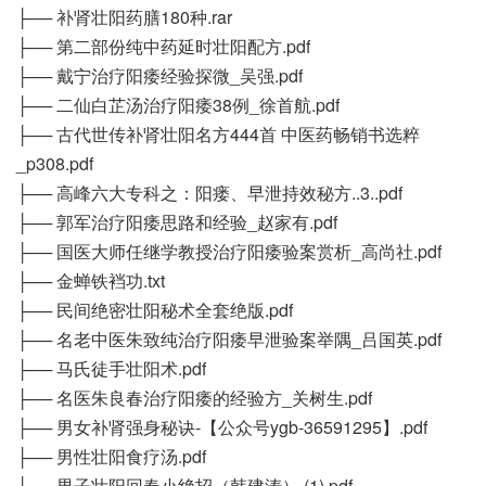
├── 补肾壮阳药膳180种.rar
├── 第二部份纯中药延时壮阳配方.pdf
├── 戴宁治疗阳痿经验探微_吴强.pdf
├── 二仙白芷汤治疗阳痿38例_徐首航.pdf
├── 古代世传补肾壮阳名方444首 中医药畅销书选粹
_p308.pdf
├── 高峰六大专科之：阳瘘、早泄持效秘方..3..pdf
├── 郭军治疗阳痿思路和经验_赵家有.pdf
├── 国医大师任继学教授治疗阳痿验案赏析_高尚社.pdf
├── 金蝉铁裆功.txt
├── 民间绝密壮阳秘术全套绝版.pdf
├── 名老中医朱致纯治疗阳痿早泄验案举隅_吕国英.pdf
├── 马氏徒手壮阳术.pdf
├── 名医朱良春治疗阳痿的经验方_关树生.pdf
├── 男女补肾强身秘诀-【公众号ygb-36591295】.pdf
├── 男性壮阳食疗汤.pdf
├── 男子壮阳回春小绝招（韩建涛） (1).pdf