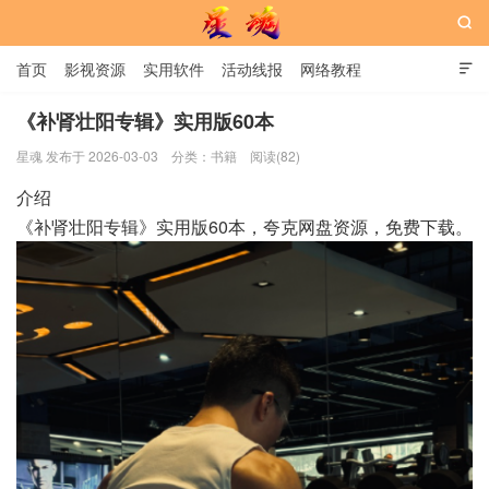

首页
影视资源
实用软件
活动线报
网络教程

用户中心
书籍
娱乐
《补肾壮阳专辑》实用版60本
星魂 发布于 2026-03-03
分类：
书籍
阅读(82)
星魂网
介绍
《补肾壮阳专辑》实用版60本，夸克网盘资源，免费下载。