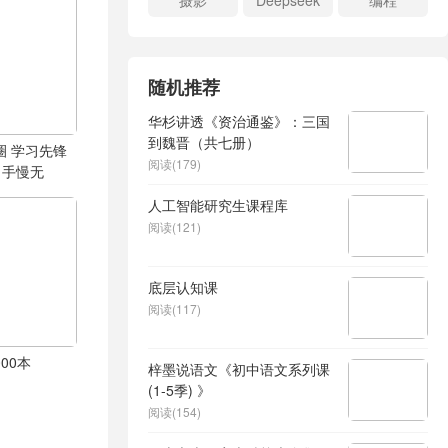
摄影
Deepseek
编程
随机推荐
华杉讲透《资治通鉴》：三国
到魏晋（共七册）
圈 学习先锋
阅读(179)
，手慢无
人工智能研究生课程库
阅读(121)
底层认知课
阅读(117)
00本
梓墨说语文《初中语文系列课
(1-5季) 》
阅读(154)