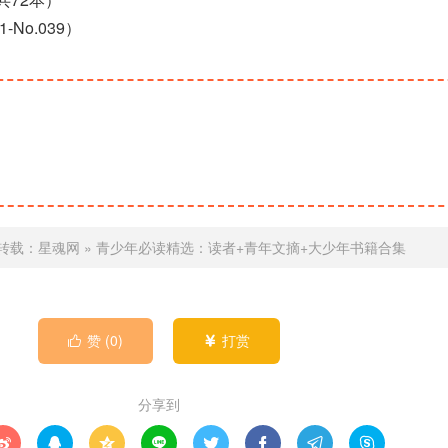
-No.039）
转载：
星魂网
»
青少年必读精选：读者+青年文摘+大少年书籍合集
赞 (
0
)
打赏


分享到







