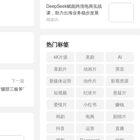
DeepSeek赋能跨境电商实战
课，助力出海业务稳步发展
阅读(2)
热门标签
4K片源
美剧
AI
喜剧片
动画片
英语
下一篇
新媒体运营
动作片
影视资源
腿部三板斧”
短视频
纪录片
悬疑片
爱情片
小红书
赚钱
韩剧
电商
剧情片
抖音
运营
直播