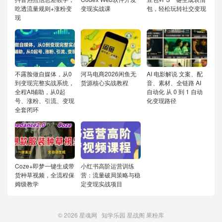
吃透流量规则+涨粉变
变现实战课
包，轻松玩转社交变现
现
不露脸做自媒体，从0
河马电商2026闲鱼无
AI 电影解说 文案、配
到变现完整实战系统，
货源核心实战教程
音、素材、全链路 AI
全程AI辅助，从0起
自动化 从 0 到 1 自动
号、涨粉、引流、变现
化变现路径
全套闭环
Coze+即梦一键生成带
小红书高阶运营训练
货种草视频，全流程保
营：流量破局策略与稳
姆级教学
定变现实战项目
© 2026
星魂网
知学乐园
星战阁
果粉库