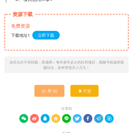
资源下载
免费资源
下载地址1
立即下载
未经允许不得转载：
星魂网
»
每年新年必火的红利项目，视频号祝福类视
频玩法，多种变现月入万元！
赞 (
0
)
打赏


分享到








