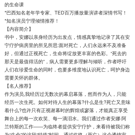
的生命课
*巴西知名老年学专家、TED百万播放量演讲者深情书写！
*知名演员宁理倾情推荐！
【内容简介】
书中，安娜以亲身经历为出发点，情感真挚地记录了其在安
宁疗护病房里的所见所思:面对死亡，人们永远来不及准备
好，但通过正视死亡，生命将绽放更丰富的色彩。“死去的
那天是最值得活的”，病人需要更多理解与倾听，作者呼吁
人们在珍爱生命的同时，也要多维度地认识死亡，呵护身边
需要关怀的群体。
【名人推荐】
作为演员,我经历过无数次的幕启幕落，然而作为人，只能
经历一次生死。如何对待人生的幕落?什么是生?死亡又意味
着什么?也许只有正视谢幕时的辉煌或寥落，才能真正享受
舞台上的每一次欢笑、每一滴泪水。我们通过作者安娜·阿
兰特斯的工作——为临终者提供安宁疗护，来看待被我们称
为“生命”的这段“特殊”时间，通过临终（死亡）这个透镜审