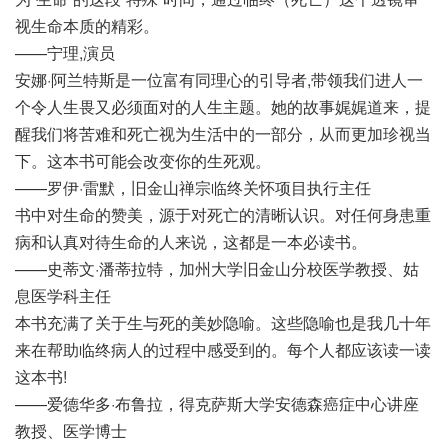
视生命本质的精彩。
——宁理,演员
安娜·阿兰特斯是一位富有同理心的引导者,带领我们进人一
个令人生畏又必须面对的人生主题。她的故事娓娓道来，提
醒我们将苦难和死亡视为生活中的一部分，从而更加珍视当
下。这本书可能会改变你的生死观。
——罗伊·雷默，旧金山禅宗临终关怀项目执行主任
书中对生命的赞美，源于对死亡的清晰认识。对任何身患重
病和认真对待生命的人来说，这都是一本必读书。
——史蒂文·潘蒂拉特，加州大学旧金山分校医学教授、姑
息医学科主任
本书充满了关于生与死的美妙隐喻。这些隐喻也是我几十年
来在帮助临终病人的过程中感受到的。每个人都应该读一读
这本书!
——爱德华多·布鲁拉，得克萨斯大学安德森癌症中心讲座
教授、医学博士