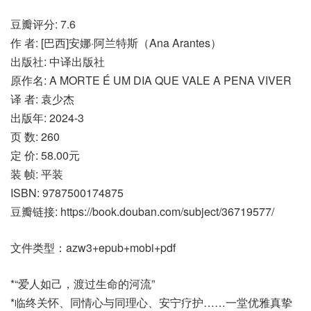
豆瓣评分: 7.6
作 者: [巴西]安娜·阿兰特斯（Ana Arantes）
出版社: 中译出版社
原作名: A MORTE É UM DIA QUE VALE A PENA VIVER
译 者: 袁少杰
出版年: 2024-3
页 数: 260
定 价: 58.00元
装 帧: 平装
ISBN: 9787500174875
豆瓣链接: https://book.douban.com/subject/36719577/
文件类型：azw3+epub+mobi+pdf
*“爱人如己，渡过生命的河流”
*临终关怀、同情心与同理心、安宁疗护……一堂优雅真挚