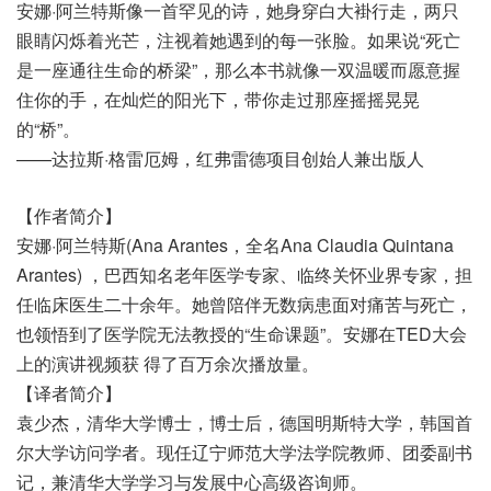
安娜·阿兰特斯像一首罕见的诗，她身穿白大褂行走，两只
眼睛闪烁着光芒，注视着她遇到的每一张脸。如果说“死亡
是一座通往生命的桥梁”，那么本书就像一双温暖而愿意握
住你的手，在灿烂的阳光下，带你走过那座摇摇晃晃
的“桥”。
——达拉斯·格雷厄姆，红弗雷德项目创始人兼出版人
【作者简介】
安娜·阿兰特斯(Ana Arantes，全名Ana Claudia Quintana
Arantes) ，巴西知名老年医学专家、临终关怀业界专家，担
任临床医生二十余年。她曾陪伴无数病患面对痛苦与死亡，
也领悟到了医学院无法教授的“生命课题”。安娜在TED大会
上的演讲视频获 得了百万余次播放量。
【译者简介】
袁少杰，清华大学博士，博士后，德国明斯特大学，韩国首
尔大学访问学者。现任辽宁师范大学法学院教师、团委副书
记，兼清华大学学习与发展中心高级咨询师。