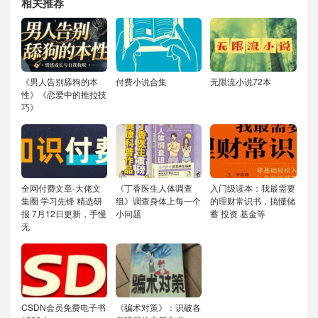
相关推荐
《男人告别舔狗的本
付费小说合集
无限流小说72本
性》《恋爱中的推拉技
巧》
全网付费文章-大佬文
《丁香医生人体调查
入门级读本：我最需要
集圈 学习先锋 精选研
组》调查身体上每一个
的理财常识书，搞懂储
报 7月12日更新，手慢
小问题
蓄 投资 基金等
无
CSDN会员免费电子书
《骗术对策》：识破各