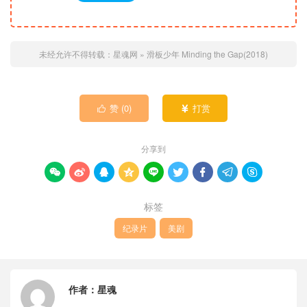
未经允许不得转载：
星魂网
»
滑板少年 Minding the Gap(2018)
赞 (
0
)
打赏


分享到









标签
纪录片
美剧
作者：
星魂