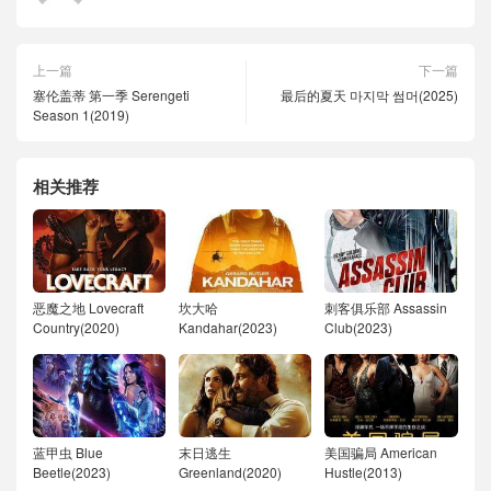
上一篇
下一篇
塞伦盖蒂 第一季 Serengeti
最后的夏天 마지막 썸머(2025)
Season 1(2019)
相关推荐
恶魔之地 Lovecraft
坎大哈
刺客俱乐部 Assassin
Country(2020)
Kandahar(2023)
Club(2023)
蓝甲虫 Blue
末日逃生
美国骗局 American
Beetle(2023)
Greenland(2020)
Hustle(2013)