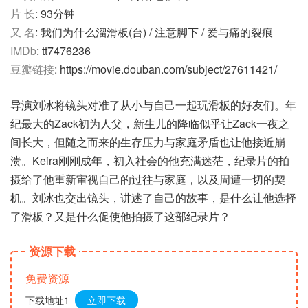
片 长
: 93分钟
又 名
: 我们为什么溜滑板(台) / 注意脚下 / 爱与痛的裂痕
IMDb
: tt7476236
豆瓣链接
: https://movie.douban.com/subject/27611421/
导演刘冰将镜头对准了从小与自己一起玩滑板的好友们。年
纪最大的Zack初为人父，新生儿的降临似乎让Zack一夜之
间长大，但随之而来的生存压力与家庭矛盾也让他接近崩
溃。Keira刚刚成年，初入社会的他充满迷茫，纪录片的拍
摄给了他重新审视自己的过往与家庭，以及周遭一切的契
机。刘冰也交出镜头，讲述了自己的故事，是什么让他选择
了滑板？又是什么促使他拍摄了这部纪录片？
资源下载
免费资源
下载地址1
立即下载