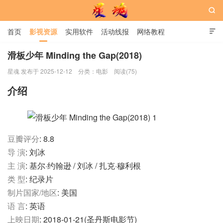

首页
影视资源
实用软件
活动线报
网络教程

用户中心
书籍
娱乐
滑板少年 Minding the Gap(2018)
星魂 发布于 2025-12-12
分类：
电影
阅读(75)
星魂网
介绍
豆瓣评分
: 8.8
导 演
: 刘冰
主 演
: 基尔·约翰逊 / 刘冰 / 扎克·穆利根
类 型
: 纪录片
制片国家/地区
: 美国
语 言
: 英语
上映日期
: 2018-01-21(圣丹斯电影节)