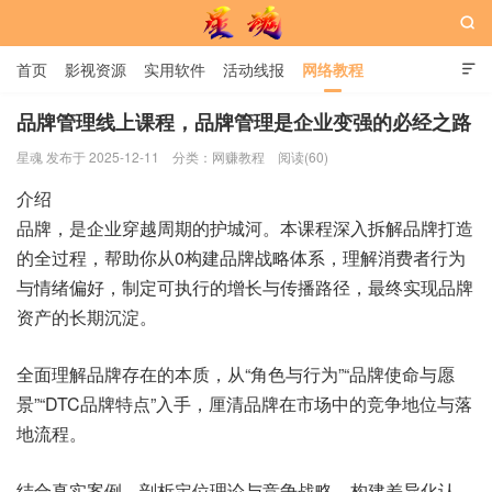

首页
影视资源
实用软件
活动线报
网络教程

用户中心
书籍
娱乐
品牌管理线上课程，品牌管理是企业变强的必经之路
星魂 发布于 2025-12-11
分类：
网赚教程
阅读(60)
星魂网
介绍
品牌，是企业穿越周期的护城河。本课程深入拆解品牌打造
的全过程，帮助你从0构建品牌战略体系，理解消费者行为
与情绪偏好，制定可执行的增长与传播路径，最终实现品牌
资产的长期沉淀。
全面理解品牌存在的本质，从“角色与行为”“品牌使命与愿
景”“DTC品牌特点”入手，厘清品牌在市场中的竞争地位与落
地流程。
结合真实案例，剖析定位理论与竞争战略，构建差异化认