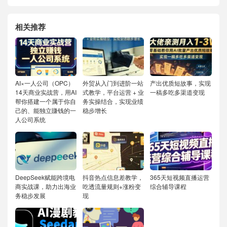
相关推荐
AI×一人公司（OPC）
外贸从入门到进阶一站
产出优质短故事，实现
14天商业实战营，用AI
式教学，平台运营 + 业
一稿多吃多渠道变现
帮你搭建一个属于你自
务实操结合，实现业绩
己的、能独立賺钱的一
稳步增长
人公司系统
DeepSeek赋能跨境电
抖音热点信息差教学，
365天短视频直播运营
商实战课，助力出海业
吃透流量规则+涨粉变
综合辅导课程
务稳步发展
现