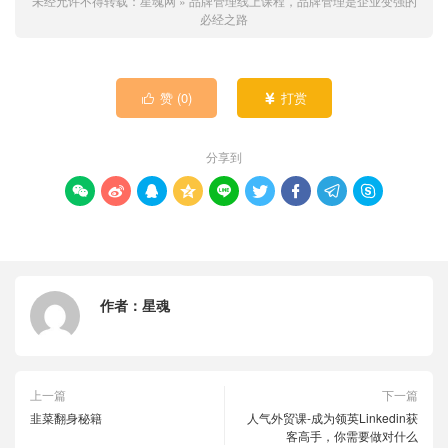
未经允许不得转载：
星魂网
»
品牌管理线上课程，品牌管理是企业变强的
必经之路
赞 (
0
)
打赏


分享到









作者：
星魂
上一篇
下一篇
韭菜翻身秘籍
人气外贸课-成为领英Linkedin获
客高手，你需要做对什么