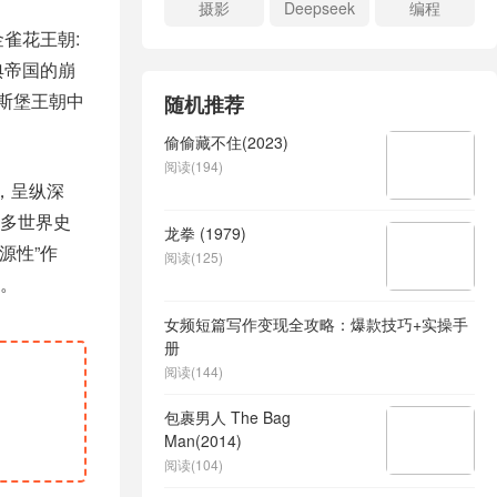
摄影
Deepseek
编程
雀花王朝:
典帝国的崩
斯堡王朝中
随机推荐
偷偷藏不住(2023)
阅读(194)
，呈纵深
多世界史
龙拳 (1979)
源性”作
阅读(125)
。
女频短篇写作变现全攻略：爆款技巧+实操手
册
阅读(144)
包裹男人 The Bag
Man(2014)
阅读(104)