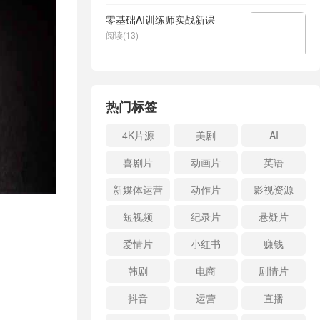
零基础AI训练师实战新课
阅读(13)
热门标签
4K片源
美剧
AI
喜剧片
动画片
英语
新媒体运营
动作片
影视资源
短视频
纪录片
悬疑片
爱情片
小红书
赚钱
韩剧
电商
剧情片
抖音
运营
直播