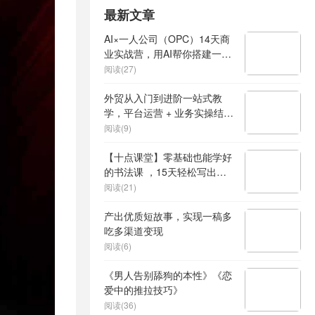
最新文章
AI×一人公司（OPC）14天商
业实战营，用AI帮你搭建一个
属于你自己的、能独立賺钱的
阅读(27)
一人公司系统
外贸从入门到进阶一站式教
学，平台运营 + 业务实操结
合，实现业绩稳步增长
阅读(9)
【十点课堂】零基础也能学好
的书法课 ，15天轻松写出漂
亮人生
阅读(21)
产出优质短故事，实现一稿多
吃多渠道变现
阅读(6)
《男人告别舔狗的本性》《恋
爱中的推拉技巧》
阅读(36)