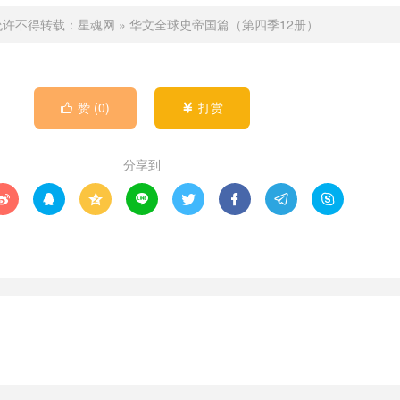
允许不得转载：
星魂网
»
华文全球史帝国篇（第四季12册）
赞 (
0
)
打赏


分享到







