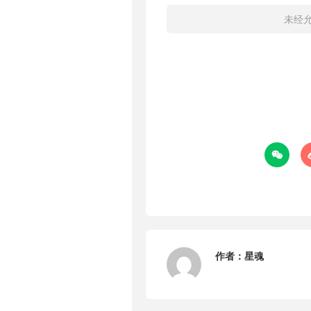
未经

作者：
星魂