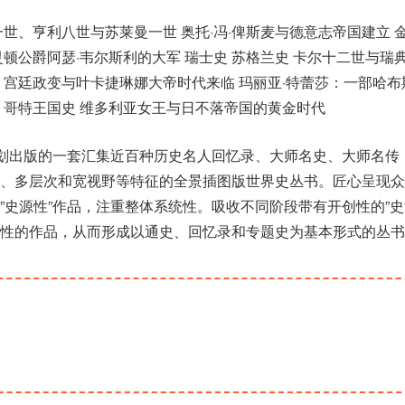
世、亨利八世与苏莱曼一世 奥托·冯·俾斯麦与德意志帝国建立 金
顿公爵阿瑟·韦尔斯利的大军 瑞士史 苏格兰史 卡尔十二世与瑞
、宫廷政变与叶卡捷琳娜大帝时代来临 玛丽亚·特蕾莎：一部哈布
914 哥特王国史 维多利亚女王与日不落帝国的黄金时代
策划出版的一套汇集近百种历史名人回忆录、大师名史、大师名传
位、多层次和宽视野等特征的全景插图版世界史丛书。匠心呈现众
”史源性”作品，注重整体系统性。吸收不同阶段带有开创性的”史
性的作品，从而形成以通史、回忆录和专题史为基本形式的丛书