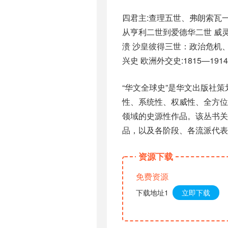
四君主:查理五世、弗朗索瓦一
从亨利二世到爱德华二世 威灵
溃 沙皇彼得三世：政治危机
兴史 欧洲外交史:1815—1
“华文全球史”是华文出版社
性、系统性、权威性、全方
领域的史源性作品。该丛书关
品，以及各阶段、各流派代表
资源下载
免费资源
下载地址1
立即下载