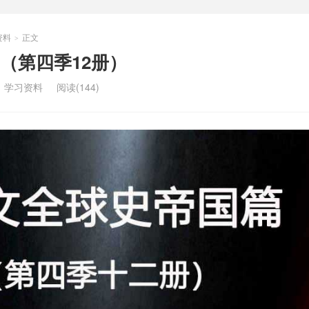
资料
正文
>
（第四季12册）
：
学习资料
阅读(144)