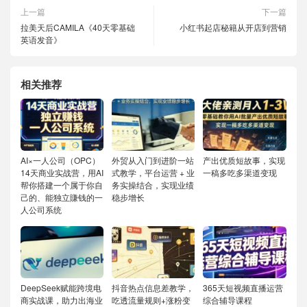
上一篇
下一篇
拉美天后CAMILA《40天零基础
小红书起店秘籍从开店到营销
英语发音》
相关推荐
AI×一人公司（OPC）
外贸从入门到进阶一站
产出优质短故事，实现
14天商业实战营，用AI
式教学，平台运营 + 业
一稿多吃多渠道变现
帮你搭建一个属于你自
务实操结合，实现业绩
己的、能独立賺钱的一
稳步增长
人公司系统
DeepSeek赋能跨境电
抖音热点信息差教学，
365天短视频直播运营
商实战课，助力出海业
吃透流量规则+涨粉变
综合辅导课程