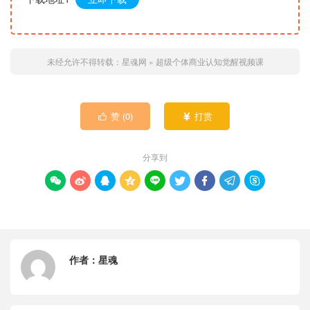
未经允许不得转载：
星魂网
»
超级个体商业认知觉醒视频课
赞 (
0
)
打赏


分享到









作者：
星魂