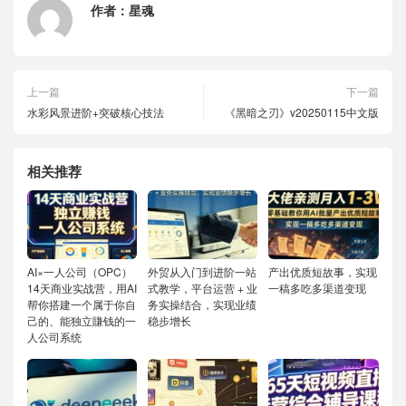
作者：
星魂
上一篇
下一篇
水彩风景进阶+突破核心技法
《黑暗之刃》v20250115中文版
相关推荐
AI×一人公司（OPC）
外贸从入门到进阶一站
产出优质短故事，实现
14天商业实战营，用AI
式教学，平台运营 + 业
一稿多吃多渠道变现
帮你搭建一个属于你自
务实操结合，实现业绩
己的、能独立賺钱的一
稳步增长
人公司系统