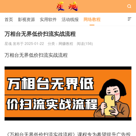

首页
影视资源
实用软件
活动线报
网络教程

用户中心
书籍
娱乐
万相台无界低价扫流实战流程
星魂 发布于 2025-01-22
分类：
网赚教程
阅读(156)
星魂网
万相台无界低价扫流实战流程
《万相台无界低价扫流实战流程》课程专为希望提升广告投