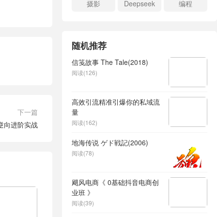
摄影
Deepseek
编程
随机推荐
信笺故事 The Tale(2018)
阅读(126)
高效引流精准引爆你的私域流
下一篇
量
阅读(162)
与逆向进阶实战
地海传说 ゲド戦記(2006)
阅读(78)
飓风电商《 0基础抖音电商创
业班 》
阅读(39)