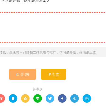
学习是开始，落地是王道.zip
转载：
星魂网
»
品牌独立站策略与推广，学习是开始，落地是王道
赞 (
0
)
打赏


分享到







