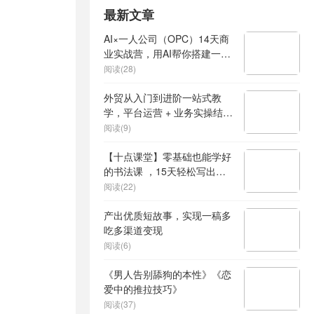
最新文章
AI×一人公司（OPC）14天商
业实战营，用AI帮你搭建一个
属于你自己的、能独立賺钱的
阅读(28)
一人公司系统
外贸从入门到进阶一站式教
学，平台运营 + 业务实操结
合，实现业绩稳步增长
阅读(9)
【十点课堂】零基础也能学好
的书法课 ，15天轻松写出漂
亮人生
阅读(22)
产出优质短故事，实现一稿多
吃多渠道变现
阅读(6)
《男人告别舔狗的本性》《恋
爱中的推拉技巧》
阅读(37)