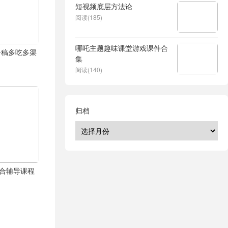
短视频底层方法论
阅读(185)
哪吒主题趣味课堂游戏课件合
一稿多吃多渠
集
阅读(140)
归档
综合辅导课程