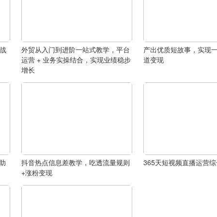
实战
外贸从入门到进阶一站式教学，平台
产出优质短故事，实现
己
运营 + 业务实操结合，实现业绩稳步
道变现
增长
，助
抖音热点信息差教学，吃透流量规则
365天短视频直播运营
+涨粉变现