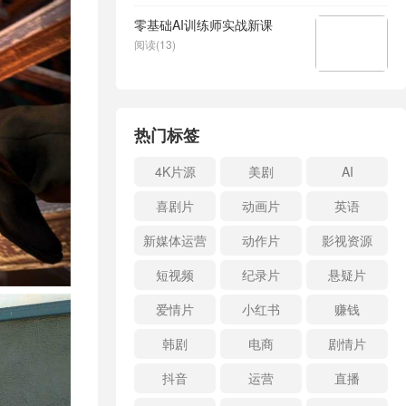
零基础AI训练师实战新课
阅读(13)
热门标签
4K片源
美剧
AI
喜剧片
动画片
英语
新媒体运营
动作片
影视资源
短视频
纪录片
悬疑片
爱情片
小红书
赚钱
韩剧
电商
剧情片
抖音
运营
直播