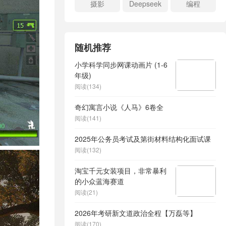
摄影
Deepseek
编程
随机推荐
小学科学同步网课动画片 (1-6
年级)
阅读(134)
奇幻寓言小说《人马》6卷全
阅读(141)
2025年公务员考试及第街材料结构化面试课
阅读(132)
淘宝千元女装项目，非常暴利
的小众蓝海赛道
阅读(21)
2026年考研新文道政治全程【万磊等】
阅读(170)