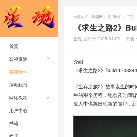
当前位置：
星魂网
实用软件
正文
>
>
《求生之路2》Buil
星魂 发布于 2025-01-22
分类
首页
影视资源
介绍
《求生之路2》Build.1703
实用软件
活动线报
《生存之旅2》故事发生的时
生的艰辛历程，地点及时间背
网络教程
敌人中也将出现新的僵尸，新
用户中心
书籍
娱乐