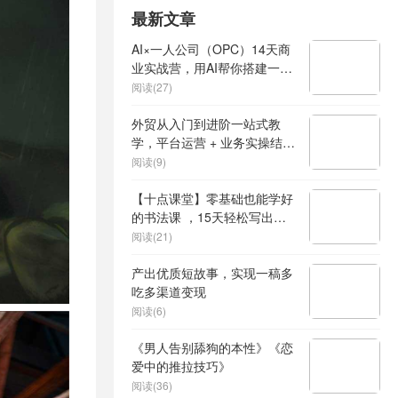
最新文章
AI×一人公司（OPC）14天商
业实战营，用AI帮你搭建一个
属于你自己的、能独立賺钱的
阅读(27)
一人公司系统
外贸从入门到进阶一站式教
学，平台运营 + 业务实操结
合，实现业绩稳步增长
阅读(9)
【十点课堂】零基础也能学好
的书法课 ，15天轻松写出漂
亮人生
阅读(21)
产出优质短故事，实现一稿多
吃多渠道变现
阅读(6)
《男人告别舔狗的本性》《恋
爱中的推拉技巧》
阅读(36)