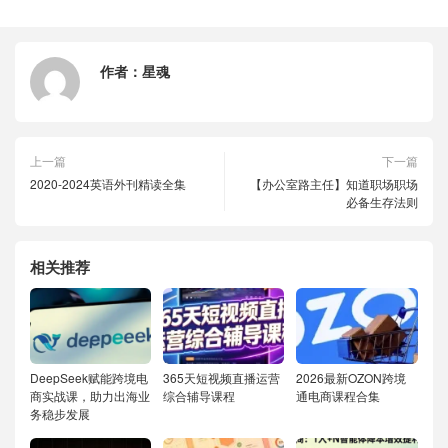
作者：
星魂
上一篇
下一篇
2020-2024英语外刊精读全集
【办公室路主任】知道职场职场
必备生存法则
相关推荐
DeepSeek赋能跨境电
365天短视频直播运营
2026最新OZON跨境
商实战课，助力出海业
综合辅导课程
通电商课程合集
务稳步发展