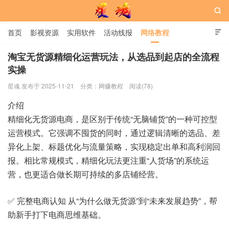

首页
影视资源
实用软件
活动线报
网络教程

用户中心
书籍
娱乐
淘宝无货源精细化运营玩法，从选品到起店的全流程
实操
星魂网
星魂 发布于 2025-11-21
分类：
网赚教程
阅读(78)
介绍
精细化无货源电商，是区别于传统“无脑铺货”的一种可控型
运营模式。它强调不囤货的同时，通过逻辑清晰的选品、差
异化上架、标题优化与流量策略，实现稳定出单和高利润回
报。相比常规模式，精细化玩法更注重“人货场”的系统运
营，也更适合做长期可持续的多店铺经营。
✅ 完整电商认知 从“为什么做无货源”到“未来发展趋势”，帮
助新手打下电商思维基础。