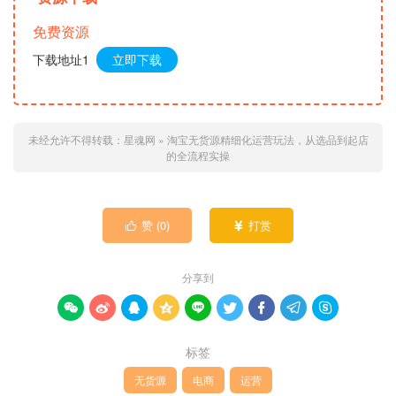
免费资源
下载地址1
立即下载
未经允许不得转载：
星魂网
»
淘宝无货源精细化运营玩法，从选品到起店
的全流程实操
赞 (
0
)
打赏


分享到









标签
无货源
电商
运营