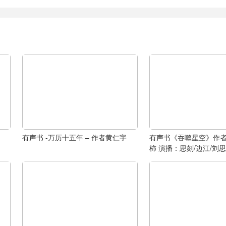
有声书 -万历十五年 – 作者黄仁宇
有声书《吞噬星空》作
柿 演播：思刻/边江/刘