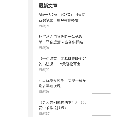
最新文章
AI×一人公司（OPC）14天商
业实战营，用AI帮你搭建一个
属于你自己的、能独立賺钱的
阅读(28)
一人公司系统
外贸从入门到进阶一站式教
学，平台运营 + 业务实操结
合，实现业绩稳步增长
阅读(9)
【十点课堂】零基础也能学好
的书法课 ，15天轻松写出漂
亮人生
阅读(22)
产出优质短故事，实现一稿多
吃多渠道变现
阅读(6)
《男人告别舔狗的本性》《恋
爱中的推拉技巧》
阅读(37)