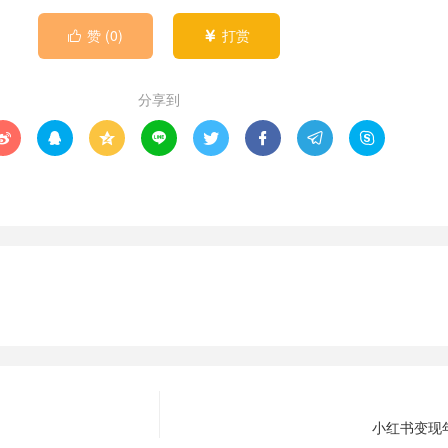
赞 (
0
)
打赏


分享到








小红书变现