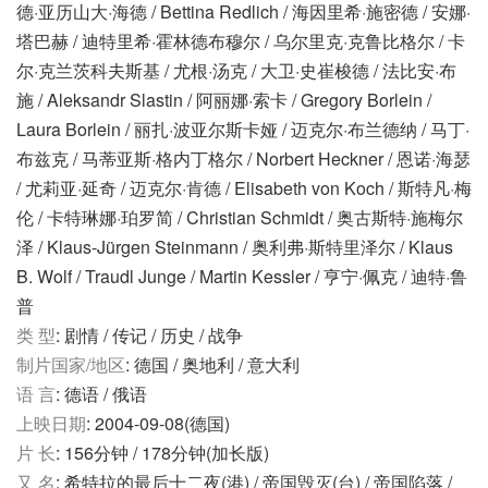
德·亚历山大·海德 / Bettina Redlich / 海因里希·施密德 / 安娜·
塔巴赫 / 迪特里希·霍林德布穆尔 / 乌尔里克·克鲁比格尔 / 卡
尔·克兰茨科夫斯基 / 尤根·汤克 / 大卫·史崔梭德 / 法比安·布
施 / Aleksandr Slastin / 阿丽娜·索卡 / Gregory Borlein /
Laura Borlein / 丽扎·波亚尔斯卡娅 / 迈克尔·布兰德纳 / 马丁·
布兹克 / 马蒂亚斯·格内丁格尔 / Norbert Heckner / 恩诺·海瑟
/ 尤莉亚·延奇 / 迈克尔·肯德 / Elisabeth von Koch / 斯特凡·梅
伦 / 卡特琳娜·珀罗简 / Christian Schmidt / ‎奥古斯特·施梅尔
泽‎ / Klaus-Jürgen Steinmann / 奥利弗·斯特里泽尔 / Klaus
B. Wolf / Traudl Junge / Martin Kessler / 亨宁·佩克 / 迪特·鲁
普
类 型
: 剧情 / 传记 / 历史 / 战争
制片国家/地区
: 德国 / 奥地利 / 意大利
语 言
: 德语 / 俄语
上映日期
: 2004-09-08(德国)
片 长
: 156分钟 / 178分钟(加长版)
又 名
: 希特拉的最后十二夜(港) / 帝国毁灭(台) / 帝国陷落 /