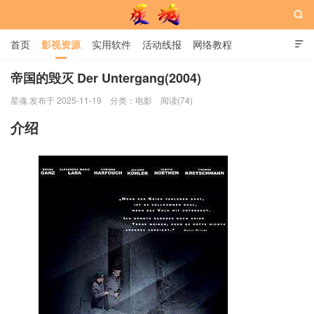

首页
影视资源
实用软件
活动线报
网络教程

用户中心
书籍
娱乐
帝国的毁灭 Der Untergang(2004)
星魂 发布于 2025-11-19
分类：
电影
阅读(74)
星魂网
介绍