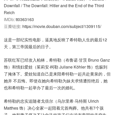
Downfall / The Downfall: Hitler and the End of the Third
Reich
IMDb
: tt0363163
豆瓣链接
: https://movie.douban.com/subject/1309115/
这是一部纪实性电影，逼真地反映了希特勒人生的最后12
天，第三帝国最后的日子。
苏联红军已经攻入柏林，希特勒（布鲁诺·甘茨 Bruno Ganz
饰）和情妇爱娃（茱莉安·柯勒 Juliane Köhler 饰）也躲到
了掩体下。爱娃知道自己是来陪希特勒一起共赴黄泉的，但
她并 不后悔。即使在她向希特勒为妹夫求情遭拒绝后，她
也和希特勒一起举办了最后一次的婚礼。
希特勒的忠实追随者戈倍尔（乌尔里希·马特斯 Ulrich
Matthes 饰）决心全家一起陪着元首殉葬。他共有7个孩
子，他和妻子坚决不让自己的孩子们在没有帝国的天空生