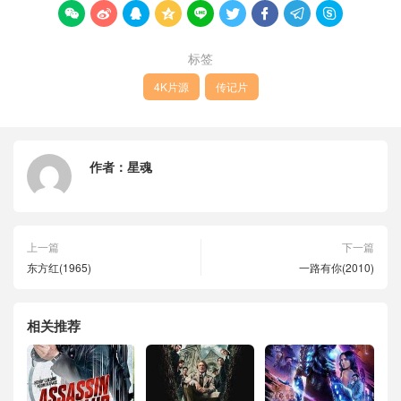









标签
4K片源
传记片
作者：
星魂
上一篇
下一篇
东方红(1965)
一路有你(2010)
相关推荐