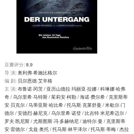
豆瓣评分
: 8.9
导 演
: 奥利弗·希施比格尔
编 剧
: 贝尔恩德·艾辛格
主 演
: 布鲁诺·冈茨 / 亚历山德拉·玛丽亚·拉娜 / 科琳娜·哈弗
奇 / 乌尔里希·马特斯 / 茱莉安·柯勒 / 海诺·费尔希 / 克里斯蒂
安·贝克尔 / 马蒂亚斯·哈比希 / 托马斯·克莱舒曼 / 米歇尔·门
德尔 / 安德烈·赫尼克 / 乌尔里希·诺登 / 比吉特·米尼希迈尔 /
罗夫·凯尼斯 / 尤斯图斯·冯·多赫纳尼 / 迪特尔·曼 / 克里斯蒂
安·雷德尔 / 戈兹·奥托 / 托马斯·林平泽尔 / 托马斯·蒂梅 / 杰拉