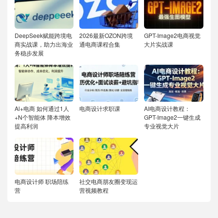
DeepSeek赋能跨境电
2026最新OZON跨境
GPT-Image2电商视觉
商实战课，助力出海业
通电商课程合集
大片实战课
务稳步发展
Al+电商 如何通过1人
电商设计求职课
AI电商设计教程：
+N个智能体 降本增效
GPT-Image2一键生成
提高利润
专业视觉大片
电商设计师 职场陪练
社交电商朋友圈变现运
营
营视频教程