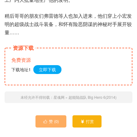
稍后哥哥的朋友们弗雷德等人也加入进来，他们穿上小宏发
明的超级战士战斗装备，和怀有险恶阴谋的神秘对手展开较
量……
资源下载
免费资源
下载地址1
立即下载
未经允许不得转载：
星魂网
»
超能陆战队 Big Hero 6(2014)
赞 (
0
)
打赏

