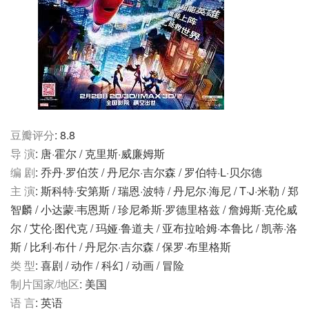
豆瓣评分
: 8.8
导 演
: 唐·霍尔 / 克里斯·威廉姆斯
编 剧
: 乔丹·罗伯茨 / 丹尼尔·吉尔森 / 罗伯特·L·贝尔德
主 演
: 斯科特·安第斯 / 瑞恩·波特 / 丹尼尔·海尼 / T·J·米勒 / 郑
智麟 / 小达蒙·韦恩斯 / 珍尼希斯·罗德里格兹 / 詹姆斯·克伦威
尔 / 艾伦·图代克 / 玛娅·鲁道夫 / 亚布拉哈姆·本鲁比 / 凯蒂·洛
斯 / 比利·布什 / 丹尼尔·吉尔森 / 保罗·布里格斯
类 型
: 喜剧 / 动作 / 科幻 / 动画 / 冒险
制片国家/地区
: 美国
语 言
: 英语