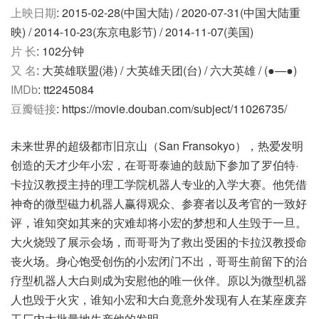
上映日期
: 2015-02-28(中国大陆) / 2020-07-31(中国大陆重
映) / 2014-10-23(东京电影节) / 2014-11-07(美国)
片 长
: 102分钟
又 名
: 大英雄联盟(港) / 大英雄天团(台) / 六大英雄 / (●—●)
IMDb
: tt2245084
豆瓣链接
: https://movie.douban.com/subject/11026735/
未来世界的超级都市旧京山（San Fransokyo），热爱发明
创造的天才少年小宏，在哥哥泰迪的鼓励下参加了罗伯特·
卡拉汉教授主持的理工学院机器人专业的入学大赛。他凭借
神奇的微型磁力机器人赢得观众、参赛者以及考官的一致好
评，谁知突如其来的灾难却将小宏的梦想和人生毁于一旦。
大火烧毁了展示会场，而哥哥为了救出受困的卡拉汉教授命
丧火场。身心饱受创伤的小宏闭门不出，哥哥生前留下的治
疗型机器人大白则成为安慰他的唯一伙伴。原以为微型机器
人也毁于火灾，谁知小宏和大白竟意外发现有人在某座废弃
工厂内大批量地生产他的发明。