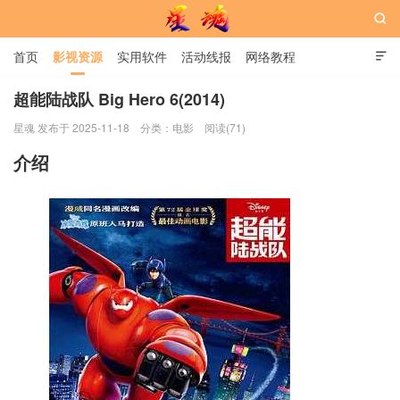

首页
影视资源
实用软件
活动线报
网络教程

用户中心
书籍
娱乐
超能陆战队 Big Hero 6(2014)
星魂 发布于 2025-11-18
分类：
电影
阅读(71)
星魂网
介绍