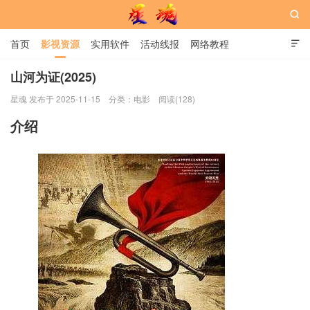

首页
影视资源
实用软件
活动线报
网络教程

用户中心
书籍
娱乐
山河为证(2025)
星魂 发布于 2025-11-15
分类：
电影
阅读(128)
星魂网
介绍