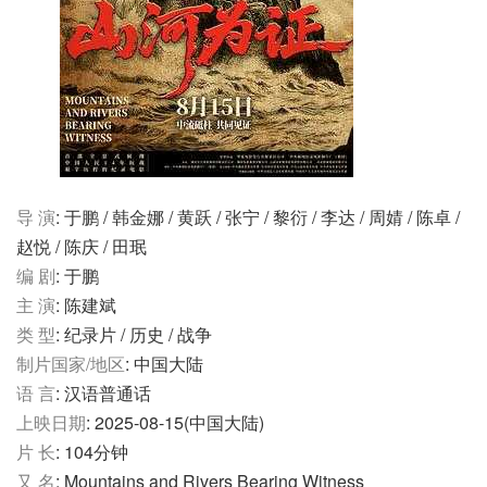
导 演
: 于鹏 / 韩金娜 / 黄跃 / 张宁 / 黎衍 / 李达 / 周婧 / 陈卓 /
赵悦 / 陈庆 / 田珉
编 剧
: 于鹏
主 演
: 陈建斌
类 型
: 纪录片 / 历史 / 战争
制片国家/地区
: 中国大陆
语 言
: 汉语普通话
上映日期
: 2025-08-15(中国大陆)
片 长
: 104分钟
又 名
: Mountains and Rivers Bearing Witness