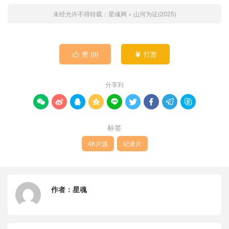
未经允许不得转载：
星魂网
»
山河为证(2025)
赞 (
0
)
打赏


分享到









标签
4K片源
纪录片
作者：
星魂