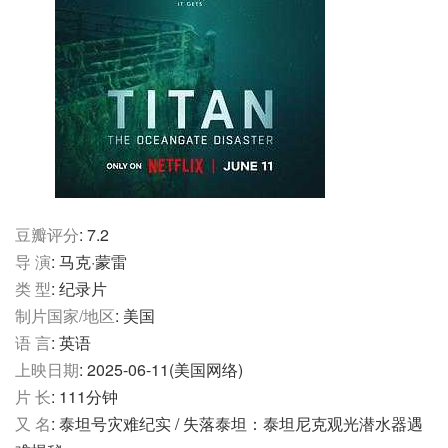
豆瓣评分
: 7.2
导 演
: 马克·蒙雷
类 型
: 纪录片
制片国家/地区
: 美国
语 言
: 英语
上映日期
: 2025-06-11(美国网络)
片 长
: 111分钟
又 名
: 泰坦号灾难纪实 / 失落泰坦：泰坦尼克观光潜水器遇