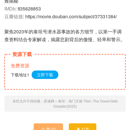
难揭秘
IMDb
: tt35628853
豆瓣链接
: https://movie.douban.com/subject/37331384/
聚焦2023年的泰坦号潜水器事故的各方细节，以第一手调
查资料结合专家解读，揭露悲剧背后的傲慢、轻率和警示。
资源下载
免费资源
下载地址1
立即下载
未经允许不得转载：
星魂网
»
泰坦：海门灾难 Titan: The OceanGate
Disaster(2025)
赞 (
0
)
打赏

