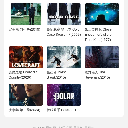
寄生虫 기생충(2019)
铁证悬案 第七季 Cold
第三类接触 Close
Case Season 7(2009)
Encounters of the
Third Kind(1977)
恶魔之地 Lovecraft
极盗者 Point
荒野猎人 The
Country(2020)
Break(2015)
Revenant(2015)
庆余年 第二季(2024)
极线杀手 Polar(2019)
© 2026
星魂网
知学乐园
星战阁
果粉库