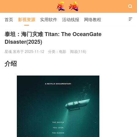

首页
影视资源
实用软件
活动线报
网络教程

用户中心
书籍
娱乐
泰坦：海门灾难 Titan: The OceanGate
Disaster(2025)
星魂网
星魂 发布于 2025-11-12
分类：
电影
阅读(116)
介绍