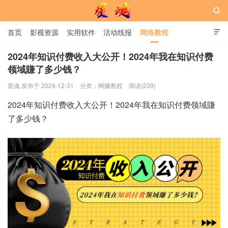

首页
影视资源
实用软件
活动线报
网络教程

用户中心
书籍
娱乐
2024年知识付费收入大公开！2024年我在知识付费
领域賺了多少钱？
星魂网
星魂 发布于 2024-12-31
分类：
网赚教程
阅读(239)
2024年知识付费收入大公开！2024年我在知识付费领域賺
了多少钱？