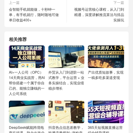
上一篇
下一篇
会智能手机就能做，十秒钟一
视频号运营核心课程，从入门到
单，有手机就行，随时随地可做
精通，深度讲解推流算法与排品
单日收益400+
实操玩
相关推荐
AI×一人公司（OPC）
外贸从入门到进阶一站
产出优质短故事，实现
14天商业实战营，用AI
式教学，平台运营 + 业
一稿多吃多渠道变现
帮你搭建一个属于你自
务实操结合，实现业绩
己的、能独立賺钱的一
稳步增长
人公司系统
DeepSeek赋能跨境电
抖音热点信息差教学，
365天短视频直播运营
商实战课，助力出海业
吃透流量规则+涨粉变
综合辅导课程