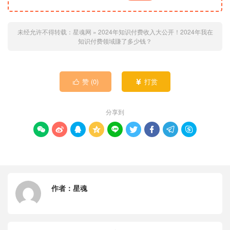
未经允许不得转载：
星魂网
»
2024年知识付费收入大公开！2024年我在
知识付费领域賺了多少钱？
赞 (
0
)
打赏


分享到









作者：
星魂