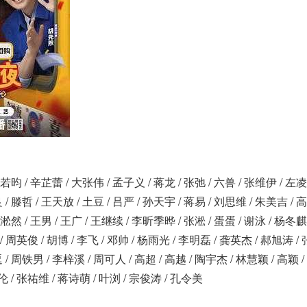
张若昀 / 辛芷蕾 / 大张伟 / 孟子义 / 蒋龙 / 张弛 / 六兽 / 张维伊 / 左凌
/ 滕哲 / 王天放 / 土豆 / 吕严 / 孙天宇 / 蒋易 / 刘思维 / 朱美吉 / 
雷淞然 / 王男 / 王广 / 王继续 / 李昕季晔 / 张淞 / 蛋蛋 / 谢泳 / 杨冬
 / 周英俊 / 胡博 / 李飞 / 邓帅 / 杨雨光 / 李明磊 / 龚英杰 / 郝旭涛 /
/ 周铁男 / 李梓溪 / 周可人 / 高超 / 高越 / 陶宇杰 / 林慧颖 / 高颖 /
伦 / 张祐维 / 蒋诗萌 / 叶浏 / 宗俊涛 / 孔令美