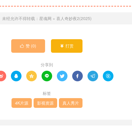
未经允许不得转载：
星魂网
»
喜人奇妙夜2(2025)
赞 (
0
)
打赏


分享到








标签
4K片源
影视资源
真人秀片