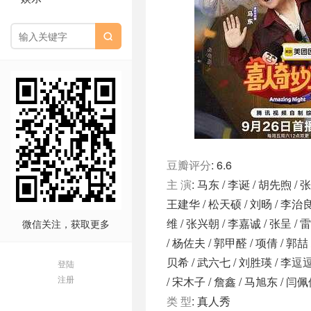

豆瓣评分
: 6.6
主 演
: 马东 / 李诞 / 胡先煦 / 
王建华 / 松天硕 / 刘旸 / 李治良 
维 / 张兴朝 / 李嘉诚 / 张呈 / 
微信关注，获取更多
/ 杨佐夫 / 郭甲醛 / 项倩 / 郭喆
贝希 / 武六七 / 刘胜瑛 / 李逗逗 
登陆
注册
/ 宋木子 / 詹鑫 / 马旭东 / 闫佩
类 型
: 真人秀