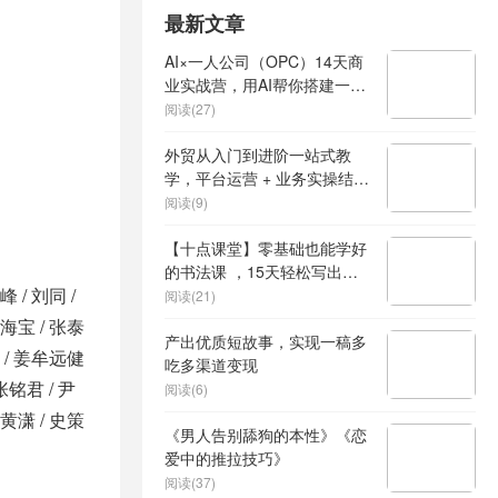
最新文章
AI×一人公司（OPC）14天商
业实战营，用AI帮你搭建一个
属于你自己的、能独立賺钱的
阅读(27)
一人公司系统
外贸从入门到进阶一站式教
学，平台运营 + 业务实操结
合，实现业绩稳步增长
阅读(9)
【十点课堂】零基础也能学好
的书法课 ，15天轻松写出漂
峰 / 刘同 /
亮人生
阅读(21)
高海宝 / 张泰
产出优质短故事，实现一稿多
麒 / 姜牟远健
吃多渠道变现
 张铭君 / 尹
阅读(6)
 黄潇 / 史策
《男人告别舔狗的本性》《恋
爱中的推拉技巧》
阅读(37)