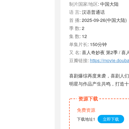
制片国家/地区
: 中国大陆
语 言
: 汉语普通话
首 播
: 2025-09-26(中国大陆)
季 数
: 2
集 数
: 12
单集片长
: 150分钟
又 名
: 喜人奇妙夜 第2季 / 喜人奇
豆瓣链接
:
https://movie.doub
喜剧爆综再度来袭，喜剧人们
明星与作品产生共鸣，打造十场
资源下载
免费资源
下载地址1
立即下载