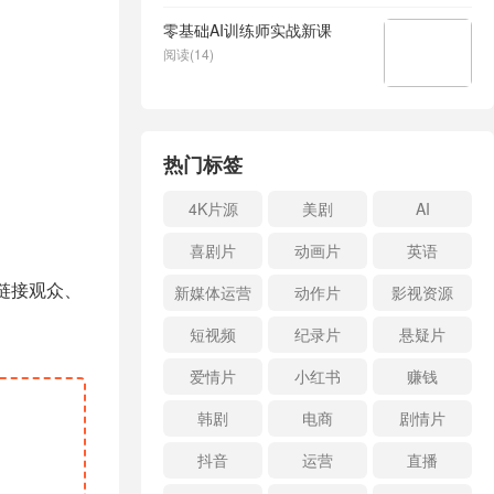
零基础AI训练师实战新课
阅读(14)
热门标签
4K片源
美剧
AI
喜剧片
动画片
英语
链接观众、
新媒体运营
动作片
影视资源
短视频
纪录片
悬疑片
爱情片
小红书
赚钱
韩剧
电商
剧情片
抖音
运营
直播