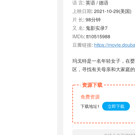
语 言
: 英语 / 德语
上映日期
: 2021-10-29(美国)
片 长
: 98分钟
又 名
: 鬼影实录7
IMDb
: tt10515988
豆瓣链接
:
https://movie.doub
玛戈特是一名年轻女子，在
区，寻找有关母亲和大家庭的
资源下载
免费资源
下载地址1
立即下载