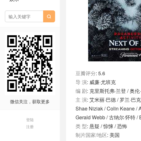

豆瓣评分
: 5.6
导 演
: 威廉·尤班克
编 剧
: 克里斯托弗·兰登 / 奥伦
主 演
: 艾米丽·巴德 / 罗兰·巴克三世
微信关注，获取更多
Shae Niziak / Colin Keane / A
Gerald Webb / 古纳尔·怀特 / 
登陆
类 型
: 悬疑 / 惊悚 / 恐怖
注册
制片国家/地区
: 美国