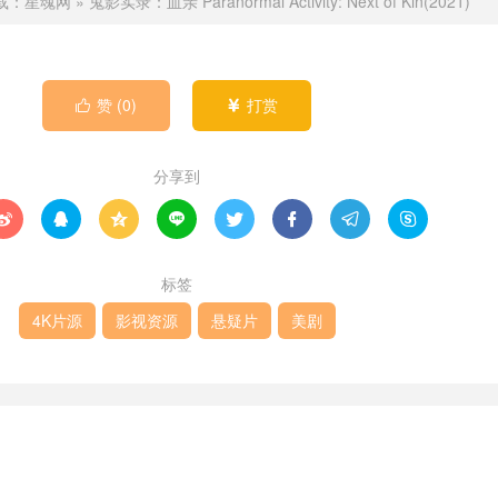
载：
星魂网
»
鬼影实录：血亲 Paranormal Activity: Next of Kin(2021)
赞 (
0
)
打赏


分享到








标签
4K片源
影视资源
悬疑片
美剧