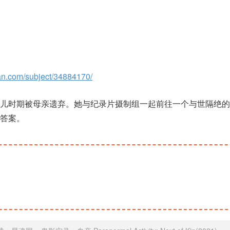
an.com/subject/34884170/
婴儿时期被母亲遗弃。她与纪录片摄制组一起前往一个与世隔绝的
答案。