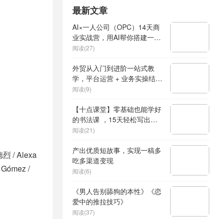
最新文章
AI×一人公司（OPC）14天商
业实战营，用AI帮你搭建一个
属于你自己的、能独立賺钱的
阅读(27)
一人公司系统
外贸从入门到进阶一站式教
学，平台运营 + 业务实操结
合，实现业绩稳步增长
阅读(9)
【十点课堂】零基础也能学好
的书法课 ，15天轻松写出漂
亮人生
阅读(21)
产出优质短故事，实现一稿多
 / Alexa
吃多渠道变现
l Gómez /
阅读(6)
《男人告别舔狗的本性》《恋
爱中的推拉技巧》
阅读(37)