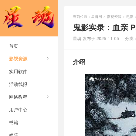
当前位置：
星魂网
影视资源
电影
>
>
鬼影实录：血亲 Parano
星魂 发布于 2025-11-05
分类
首页
影视资源
介绍
实用软件
活动线报
网络教程
用户中心
书籍
娱乐