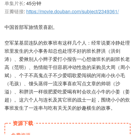
单集片长
: 45分钟
豆瓣链接
:
https://movie.douban.com/subject/2349361/
中国首部军旅情景喜剧。
空军某基层连队的炊事班有这样几个人：经常说要冷静处理
班里发生的大小事务却总也处理不好的班长胖洪（洪剑
涛）、爱揪别人小辫子爱打小报告一心想做班长的副班长老
高（范明）、热情能干但容易冲动性急的采购员大周（周小
斌）、个子不高鬼点子不少爱唱歌爱闯祸的河南小伙小毛
（毛孩）、馒头蒸得一流没事喜欢写点文章的帅胡（沙
溢）、和胖洪一样很肥爱吃爱喝有时会吹点小牛的小姜（姜
超）。这六个人与连长及其它班的战士一起，围绕小小的炊
事班发生了一连串与吃有关无关的妙趣横生的故事。
资源下载
免费资源