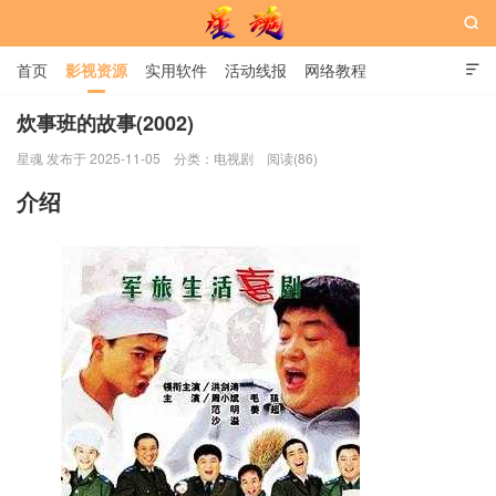

首页
影视资源
实用软件
活动线报
网络教程

用户中心
书籍
娱乐
炊事班的故事(2002)
星魂 发布于 2025-11-05
分类：
电视剧
阅读(86)
星魂网
介绍