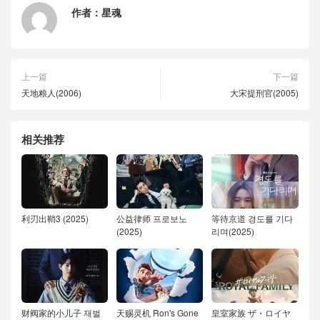
作者：
星魂
上一篇
下一篇
天地粮人(2006)
大宋提刑官(2005)
相关推荐
利刃出鞘3 (2025)
公益律师 프로보노
等待京道 경도를 기다
(2025)
리며(2025)
财阀家的小儿子 재벌
天赐灵机 Ron's Gone
皇室家族 ザ・ロイヤ