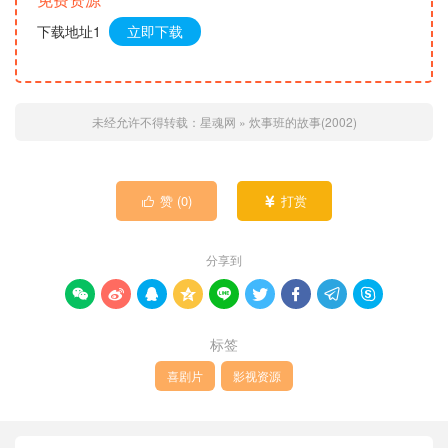
下载地址1
立即下载
未经允许不得转载：
星魂网
»
炊事班的故事(2002)
赞 (
0
)
打赏


分享到









标签
喜剧片
影视资源