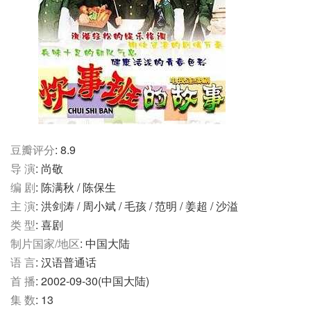
豆瓣评分
: 8.9
导 演
: 尚敬
编 剧
: 陈满秋 / 陈保生
主 演
: 洪剑涛 / 周小斌 / 毛孩 / 范明 / 姜超 / 沙溢
类 型
: 喜剧
制片国家/地区
: 中国大陆
语 言
: 汉语普通话
首 播
: 2002-09-30(中国大陆)
集 数
: 13