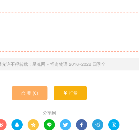
经允许不得转载：
星魂网
»
怪奇物语 2016~2022 四季全
赞 (
0
)
打赏


分享到







