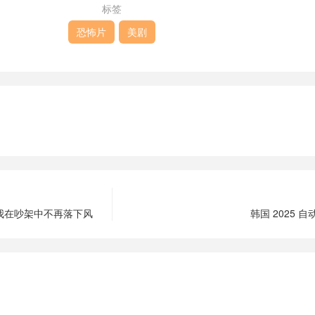
标签
恐怖片
美剧
我在吵架中不再落下风
韩国 2025 