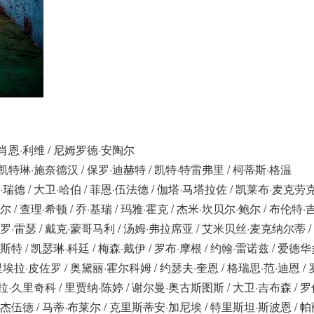
/ 肖恩·利维 / 尼姆罗德·安陶尔
/ 凯特琳·施奈德汉 / 保罗·迪赫特 / 凯特·特雷弗里 / 柯蒂斯·格温
·瑞德 / 大卫·哈伯 / 菲恩·伍法德 / 伽塔·马塔拉佐 / 凯莱布·麦克劳克
尔 / 查理·希顿 / 乔·基瑞 / 玛雅·霍克 / 杰米·坎贝尔·鲍尔 / 布伦特·
保罗·雷瑟 / 戴克·蒙哥马利 / 汤姆·弗拉席亚 / 艾米贝丝·麦克纳尔蒂 /
斯特 / 凯瑟琳·科廷 / 梅森·戴伊 / 罗布·摩根 / 约翰·雷诺兹 / 爱德华
埃拉·皮佐罗 / 奥黛丽·霍尔科姆 / 约瑟夫·奎恩 / 格瑞思·范·迪恩 /
拉·久里奇科 / 里贾纳·陈婷 / 谢尔曼·奥古斯图斯 / 大卫·吉布森 / 
莱杰伍德 / 马蒂·布莱尔 / 克里斯蒂安·加尼埃 / 特里斯坦·斯波恩 / 