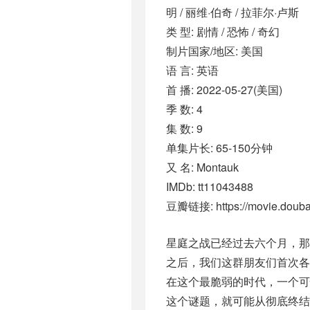
明 / 丽维·伯奇 / 拉菲尔·卢斯
类 型: 剧情 / 恐怖 / 奇幻
制片国家/地区: 美国
语 言: 英语
首 播: 2022-05-27(美国)
季 数: 4
集 数: 9
单集片长: 65-150分钟
又 名: Montauk
IMDb: tt11043488
豆瓣链接: https://movie.douba
星庭之战已经过去六个月，
之后，我们这群朋友们首次
在这个最脆弱的时代，一个
这个谜题，就可能从彻底终结