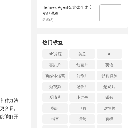
Hermes Agent智能体全维度
实战课程
阅读(2)
热门标签
4K片源
美剧
AI
喜剧片
动画片
英语
新媒体运营
动作片
影视资源
短视频
纪录片
悬疑片
爱情片
小红书
赚钱
各种办法
更容易。
韩剧
电商
剧情片
能够解开
抖音
运营
直播