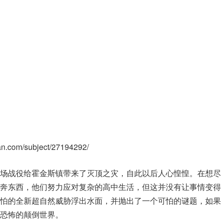
n.com/subject/27194292/
那场战役给霍金斯镇带来了灭顶之灾，自此以后人心惶惶。在想尽
各奔东西，他们努力应对复杂的高中生活，但这并没有让事情变得
可怕的全新超自然威胁浮出水面，并抛出了一个可怕的谜题，如果
恐怖的颠倒世界。