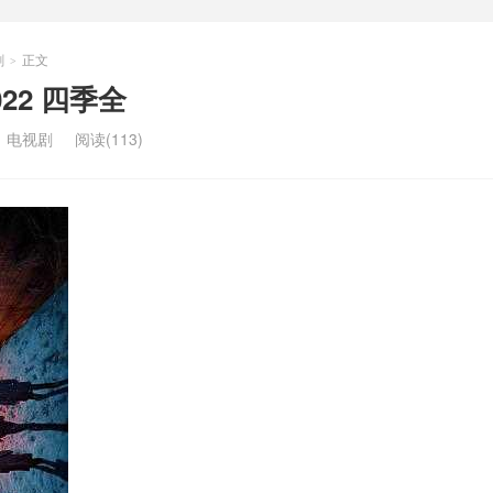
剧
正文
>
022 四季全
：
电视剧
阅读(113)