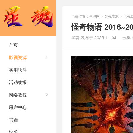
当前位置：
星魂网
影视资源
电视
>
>
怪奇物语 2016~2
星魂 发布于 2025-11-04
分类
首页
影视资源
实用软件
活动线报
网络教程
用户中心
书籍
娱乐