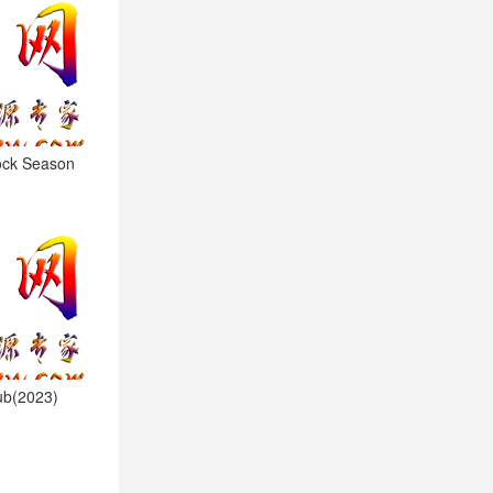
ck Season
b(2023)