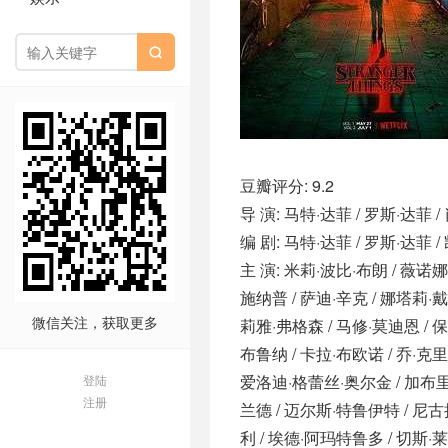

豆瓣评分: 9.2
导 演: 马特·达菲 / 罗斯·达菲 
编 剧: 马特·达菲 / 罗斯·达菲 
主 演: 米莉·波比·布朗 / 薇诺娜
施纳普 / 萨迪·辛克 / 娜塔莉·戴
微信关注，获取更多
莉雅·弗格森 / 马修·莫迪恩 / 
布鲁纳 / 卡拉·布欧诺 / 乔·克里
爱洛迪·格蕾丝·奥尔金 / 加布里
登陆
注册
兰德 / 迈尔斯·特鲁伊特 / 尼古
利 / 埃德·阿玛特鲁多 / 切斯·