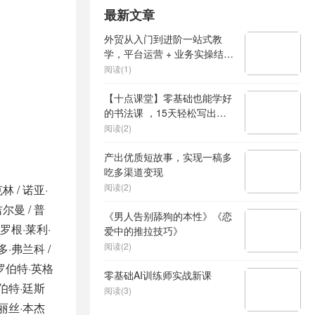
最新文章
外贸从入门到进阶一站式教
学，平台运营 + 业务实操结
合，实现业绩稳步增长
阅读(1)
【十点课堂】零基础也能学好
的书法课 ，15天轻松写出漂
亮人生
阅读(2)
产出优质短故事，实现一稿多
吃多渠道变现
阅读(2)
林 / 诺亚·
吉尔曼 / 普
《男人告别舔狗的本性》《恋
 罗根·莱利·
爱中的推拉技巧》
阅读(2)
多·弗兰科 /
 罗伯特·英格
零基础AI训练师实战新课
罗伯特·廷斯
阅读(3)
帕丽丝·本杰