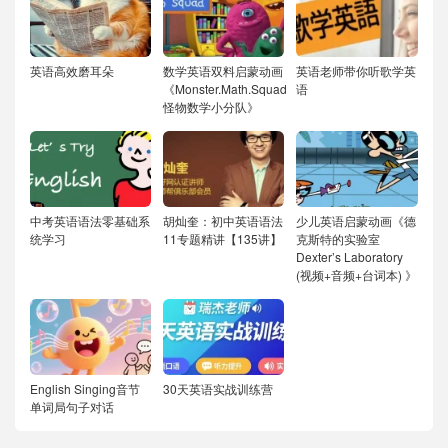
英语高效磨耳朵
数学英语双料启蒙动画
英语老师带你听歌学英
《Monster.Math.Squad
语
怪物数学小分队》
中考英语语法零基础系
胡灿奎：初中英语语法
少儿英语启蒙动画《德
统学习
11专题精讲【135讲】
克斯特的实验室
Dexter’s Laboratory
(视频+音频+台词本) 》
English Singing音节
30天英语实战训练营
单词局句子对话