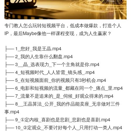
专门教人怎么玩转短视频平台，低成本做爆款，打造个人
IP，最后Maybe像他一样课程变现，成为人生赢家？
├── 1_您好_我是王晶.mp4
├── 2_我的人生靠什么翻盘.mp4
├── 3__晶_选表现力_下一个主角就是你.mp4
├── 4_短视频时代_人人皆需_镜头感_.mp4
├── 5_在短视频面前_你的视频只有3秒机会.mp4
├── 6_电影和短视频的流量_都藏在同一个_痛点_里.mp4
├── 7_流量不是追来的_是_伺候_好观众得来的.mp4
├── 8__王晶算法_公开_我的作品能卖座_无非做对三件
事.mp4
├── 9_①定内核_喜剧也是悲剧_悲剧也是喜剧.mp4
├── 10_②定观众_不要讨好每个人_只用打动一类人.mp4