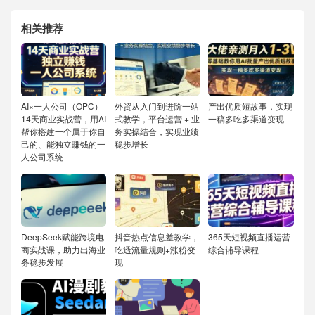
相关推荐
AI×一人公司（OPC）
外贸从入门到进阶一站
产出优质短故事，实现
14天商业实战营，用AI
式教学，平台运营 + 业
一稿多吃多渠道变现
帮你搭建一个属于你自
务实操结合，实现业绩
己的、能独立賺钱的一
稳步增长
人公司系统
DeepSeek赋能跨境电
抖音热点信息差教学，
365天短视频直播运营
商实战课，助力出海业
吃透流量规则+涨粉变
综合辅导课程
务稳步发展
现