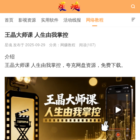

首页
影视资源
实用软件
活动线报
网络教程

用户中心
书籍
娱乐
王晶大师课 人生由我掌控
星魂 发布于 2025-09-29
分类：
网赚教程
阅读(107)
星魂网
介绍
王晶大师课 人生由我掌控，夸克网盘资源，免费下载。