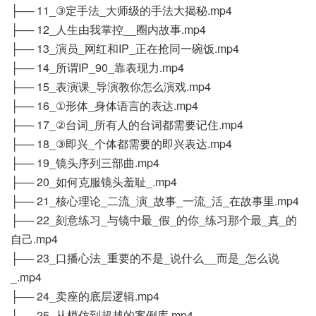
├── 11_③定手法_大师级的手法大揭秘.mp4
├── 12_人生由我掌控__圈内故事.mp4
├── 13_演员_网红和IP_正在抢同一碗饭.mp4
├── 14_所谓IP_90_靠表现力.mp4
├── 15_表演课_导演教你怎么演戏.mp4
├── 16_①形体_身体语言的表达.mp4
├── 17_②台词_所有人的台词都需要记住.mp4
├── 18_③即兴_个体都需要的即兴表达.mp4
├── 19_镜头序列三部曲.mp4
├── 20_如何克服镜头羞耻_.mp4
├── 21_核心理论_二流_演_故事_一流_活_在故事里.mp4
├── 22_刻意练习_与镜中最_假_的你_练习那个最_真_的
自己.mp4
├── 23_口播心法_重要的不是_说什么__而是_怎么说
_.mp4
├── 24_卖座的底层逻辑.mp4
├── 25_从模仿到超越的案例库.mp4