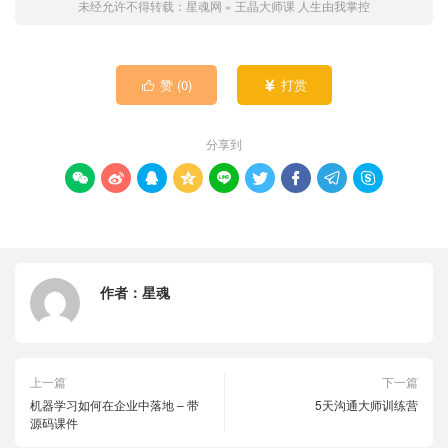
未经允许不得转载：
星魂网
»
王晶大师课 人生由我掌控
赞 (
0
)
打赏


分享到









作者：
星魂
上一篇
下一篇
机器学习如何在企业中落地 – 带
5天沟通大师训练营
源码课件