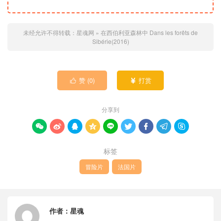
未经允许不得转载：
星魂网
»
在西伯利亚森林中 Dans les forêts de
Sibérie(2016)
赞 (
0
)
打赏


分享到









标签
冒险片
法国片
作者：
星魂