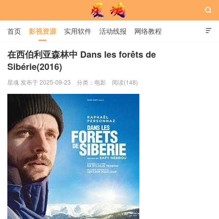

首页
影视资源
实用软件
活动线报
网络教程

用户中心
书籍
娱乐
在西伯利亚森林中 Dans les forêts de
Sibérie(2016)
星魂网
星魂 发布于 2025-09-23
分类：
电影
阅读(148)