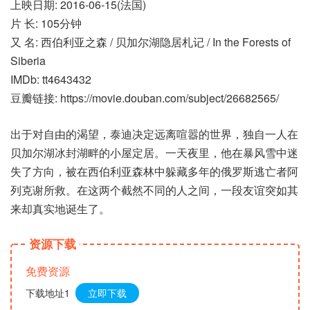
上映日期: 2016-06-15(法国)
片 长: 105分钟
又 名: 西伯利亚之森 / 贝加尔湖隐居札记 / In the Forests of
Siberia
IMDb: tt4643432
豆瓣链接: https://movie.douban.com/subject/26682565/
出于对自由的渴望，泰迪决定远离喧嚣的世界，独自一人在
贝加尔湖冰封湖畔的小屋定居。一天夜里，他在暴风雪中迷
失了方向，被在西伯利亚森林中躲藏多年的俄罗斯逃亡者阿
列克谢所救。在这两个截然不同的人之间，一段友谊突如其
来却真实地诞生了。
资源下载
免费资源
下载地址1
立即下载