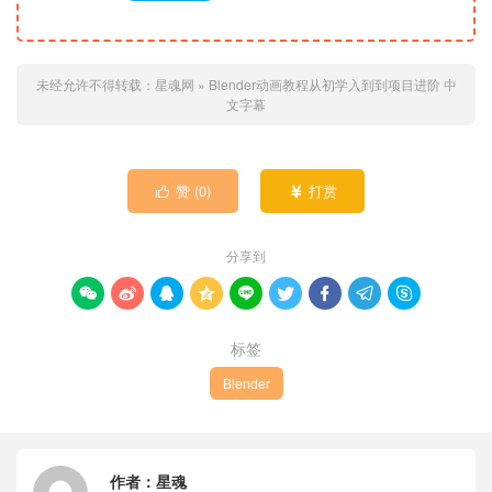
未经允许不得转载：
星魂网
»
Blender动画教程从初学入到到项目进阶 中
文字幕
赞 (
0
)
打赏


分享到









标签
Blender
作者：
星魂