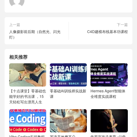
上一篇
下一篇
人像摄影前后期（自然光、闪光
C4D建模布线基本功课程
灯）
相关推荐
【十点课堂】零基础也
零基础AI训练师实战新
Hermes Agent智能体
能学好的书法课 ，15
课
全维度实战课程
天轻松写出漂亮人生
Vibe Coding实战教程
英语高效磨耳朵
朱芳宜孩子养育+父母