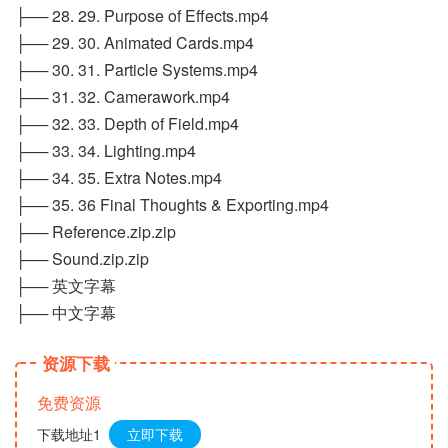
├── 28. 29. Purpose of Effects.mp4
├── 29. 30. Animated Cards.mp4
├── 30. 31. Particle Systems.mp4
├── 31. 32. Camerawork.mp4
├── 32. 33. Depth of Field.mp4
├── 33. 34. Lighting.mp4
├── 34. 35. Extra Notes.mp4
├── 35. 36 Final Thoughts & Exporting.mp4
├── Reference.zip.zip
├── Sound.zip.zip
├── 英文字幕
├── 中文字幕
资源下载
免费资源
下载地址1
立即下载