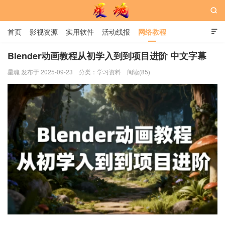

首页
影视资源
实用软件
活动线报
网络教程

用户中心
书籍
娱乐
Blender动画教程从初学入到到项目进阶 中文字幕
星魂 发布于 2025-09-23
分类：
学习资料
阅读(85)
星魂网