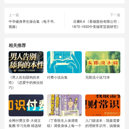
上一篇
下一篇
中华健身养生操合集（电子书、
豆瓣8.4 《香烟股份有限公司：
视频）
1870-1930中美烟草贸易研究》
相关推荐
《男人告别舔狗的本
付费小说合集
无限流小说72本
性》《恋爱中的推拉技
巧》
全网付费文章-大佬文
《丁香医生人体调查
入门级读本：我最需要
集圈 学习先锋 精选研
组》调查身体上每一个
的理财常识书，搞懂储