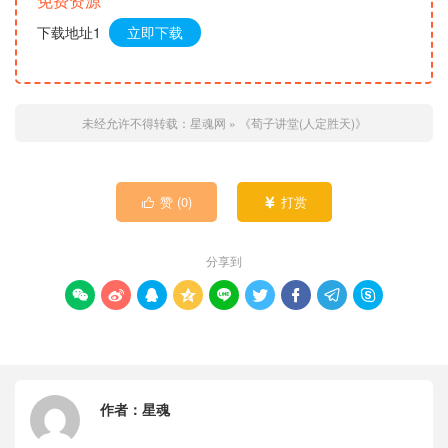
免费资源
下载地址1
立即下载
未经允许不得转载：
星魂网
»
《荀子讲堂(人定胜天)》
赞 (
0
)
打赏


分享到









作者：
星魂