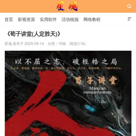

首页
影视资源
实用软件
活动线报
网络教程

用户中心
书籍
娱乐
《荀子讲堂(人定胜天)》
星魂 发布于 2025-09-14
分类：
书籍
阅读(116)
星魂网