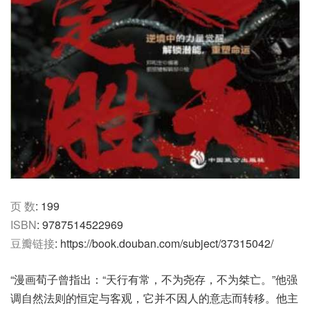
页 数
: 199
ISBN
: 9787514522969
豆瓣链接
: https://book.douban.com/subject/37315042/
“漫画荀子曾指出：“天行有常，不为尧存，不为桀亡。”他强
调自然法则的恒定与客观，它并不因人的意志而转移。他主