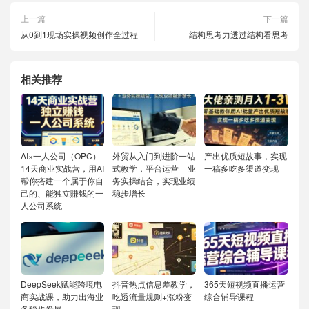
上一篇
下一篇
从0到1现场实操视频创作全过程
结构思考力透过结构看思考
相关推荐
AI×一人公司（OPC）
外贸从入门到进阶一站
产出优质短故事，实现
14天商业实战营，用AI
式教学，平台运营 + 业
一稿多吃多渠道变现
帮你搭建一个属于你自
务实操结合，实现业绩
己的、能独立賺钱的一
稳步增长
人公司系统
DeepSeek赋能跨境电
抖音热点信息差教学，
365天短视频直播运营
商实战课，助力出海业
吃透流量规则+涨粉变
综合辅导课程
务稳步发展
现