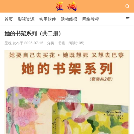

首页
影视资源
实用软件
活动线报
网络教程

用户中心
书籍
娱乐
她的书架系列（共二册）
星魂 发布于 2025-07-15
分类：
书籍
阅读(135)
星魂网