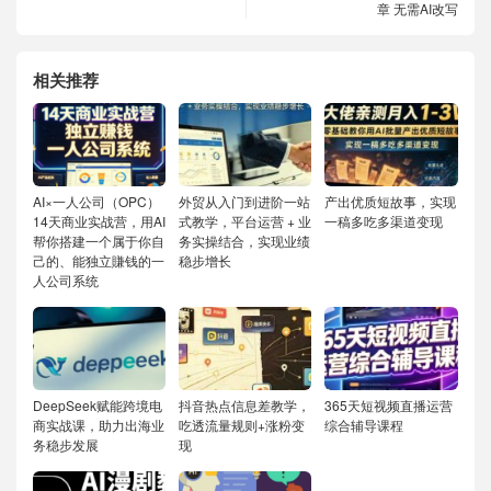
章 无需AI改写
相关推荐
AI×一人公司（OPC）
外贸从入门到进阶一站
产出优质短故事，实现
14天商业实战营，用AI
式教学，平台运营 + 业
一稿多吃多渠道变现
帮你搭建一个属于你自
务实操结合，实现业绩
己的、能独立賺钱的一
稳步增长
人公司系统
DeepSeek赋能跨境电
抖音热点信息差教学，
365天短视频直播运营
商实战课，助力出海业
吃透流量规则+涨粉变
综合辅导课程
务稳步发展
现