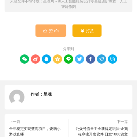
未经允许不得转载：
星魂网
»
ai人工智能服装设计零基础进阶教程，人工
智能作图
赞 (
0
)
打赏


分享到









作者：
星魂
上一篇
下一篇
全年稳定变现蓝海项目，烧脑小
公众号流量主全新稳定玩法 企鹅
游戏直播
程序猿开发软件 日发1000篇文