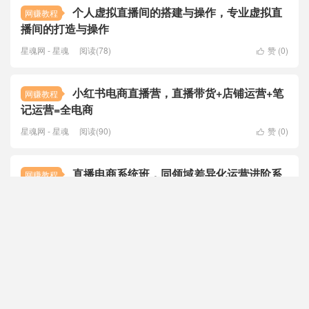
个人虚拟直播间的搭建与操作，专业虚拟直
网赚教程
播间的打造与操作
星魂网 - 星魂
阅读(78)
赞 (
0
)

小红书电商直播营，直播带货+店铺运营+笔
网赚教程
记运营=全电商
星魂网 - 星魂
阅读(90)
赞 (
0
)

直播电商系统班，同领域差异化运营进阶系
网赚教程
统课
星魂网 - 星魂
阅读(112)
赞 (
0
)

同城短视频直播实战课，手把手教你精准引
网赚教程
流，快速激活本地客户
星魂网 - 星魂
阅读(90)
赞 (
0
)
