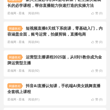
长的必学课程，帮你直播能力快速打造的实操方法
星魂网 - 星魂
阅读(69)
赞 (
0
)

短视频直播8天线下系统课，零基础入门，内
网赚教程
容涵盖全面，账号运营，拍摄剪辑，直播电商
星魂网 - 星魂
阅读(84)
赞 (
0
)

运营型主播课程2025版，从0到1教你成为金
网赚教程
牌运营型主播
星魂网 - 星魂
阅读(92)
赞 (
0
)

抖音Ai直播认知课，手机端Ai美女跳舞直播
网赚教程
全套线上课程
星魂网 - 星魂
阅读(81)
赞 (
0
)
