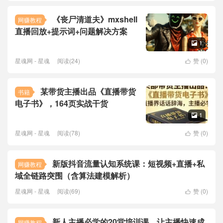
《丧尸清道夫》mxshell
网赚教程
直播回放+提示词+问题解决方案
1

星魂网 - 星魂
阅读(24)
赞 (
0
)

某带货主播出品《直播带货
书籍
电子书》，164页实战干货
1

星魂网 - 星魂
阅读(78)
赞 (
0
)

新版抖音流量认知系统课：短视频+直播+私
网赚教程
域全链路突围（含算法建模解析）
星魂网 - 星魂
阅读(69)
赞 (
0
)

新人主播必学的20堂培训课，让主播快速成
网赚教程