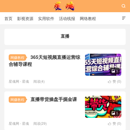

首页
影视资源
实用软件
活动线报
网络教程

用户中心
书籍
娱乐
直播
星魂网
365天短视频直播运营综
网赚教程
合辅导课程
1

星魂网 - 星魂
阅读(4)
赞 (
0
)

直播带货操盘手掘金课
网赚教程
1

星魂网 - 星魂
阅读(29)
赞 (
0
)
