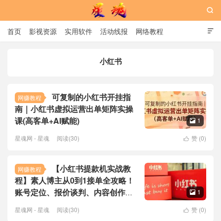

首页
影视资源
实用软件
活动线报
网络教程

用户中心
书籍
娱乐
小红书
星魂网
可复制的小红书开挂指
网赚教程
南｜小红书虚拟运营出单矩阵实操
课(高客单+AI赋能)
1

星魂网 - 星魂
阅读(30)
赞 (
0
)

【小红书提款机实战教
网赚教程
程】素人博主从0到1接单全攻略！
账号定位、报价谈判、内容创作到
1

长期合作，手把手陪跑
星魂网 - 星魂
阅读(30)
赞 (
0
)
