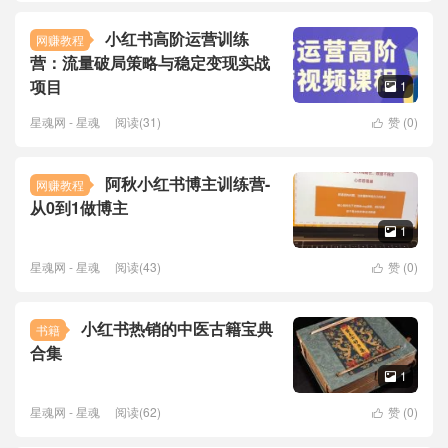
小红书高阶运营训练
网赚教程
营：流量破局策略与稳定变现实战
项目
1

星魂网 - 星魂
阅读(31)
赞 (
0
)

阿秋小红书博主训练营-
网赚教程
从0到1做博主
1

星魂网 - 星魂
阅读(43)
赞 (
0
)

小红书热销的中医古籍宝典
书籍
合集
1

星魂网 - 星魂
阅读(62)
赞 (
0
)
