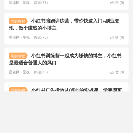
星魂网 - 星魂
阅读(73)
赞 (
0
)

小红书陪跑训练营，带你快速入门+副业变
网赚教程
现，做个賺钱的小博主
星魂网 - 星魂
阅读(76)
赞 (
0
)

小红书训练营一起成为賺钱的博主，小红书
网赚教程
是最适合普通人的风口
星魂网 - 星魂
阅读(68)
赞 (
0
)

小红书广告投放从0到1的实战课，学完即可
网赚教程
开始投放，拒绝无效广告消耗
星魂网 - 星魂
阅读(70)
赞 (
0
)

小红书近期爆火的《100部名著精读笔记》 绘本
书籍