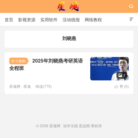

首页
影视资源
实用软件
活动线报
网络教程

用户中心
书籍
娱乐
刘晓燕
星魂网
2025年刘晓燕考研英语
学习资料
全程班
1

星魂网 - 星魂
阅读(775)
赞 (
0
)

© 2026
星魂网
知学乐园
星战阁
果粉库