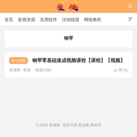

首页
影视资源
实用软件
活动线报
网络教程

用户中心
书籍
娱乐
钢琴
星魂网
钢琴零基础速成视频课程【课程】【视频】
学习资料
星魂网 - 星魂
阅读(126)
赞 (
0
)

© 2026
星魂网
知学乐园
星战阁
果粉库