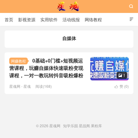

首页
影视资源
实用软件
活动线报
网络教程

用户中心
书籍
娱乐
自媒体
星魂网
0基础+0门槛+短视频运
网赚教程
营课程，玩赚自媒体快速吸粉变现
课程，一对一教玩转抖音吸粉爆粉
1

星魂网 - 星魂
阅读(168)
赞 (
0
)

© 2026
星魂网
知学乐园
星战阁
果粉库