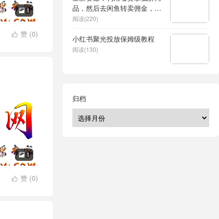
品，然后去闲鱼转卖佣金，差
1

价两边赚，会网购就能挣钱
阅读(220)
赞 (
0
)

小红书聚光投放保姆级教程
阅读(130)
归档
1

赞 (
0
)
