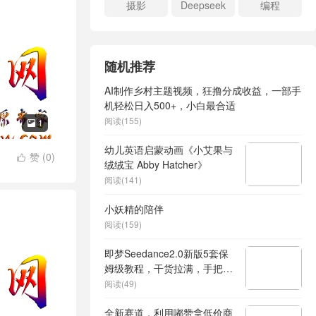
摄影
Deepseek
编程
随机推荐
AI制作乡村主题视频，狂撸分成收益，一部手
机轻松日入500+，小白最合适
阅读(155)
1

幼儿英语启蒙动画《小艾果与
赞 (
0
)

绒绒宝 Abby Hatcher》
阅读(141)
小妖精的陪伴
阅读(159)
即梦Seedance2.0新版5套保
姆级教程，干货拉满，手把手
教你快速上手，轻松做出高质
阅读(49)
量AI短视频
全新赛道，利用嘟赞拿低价商