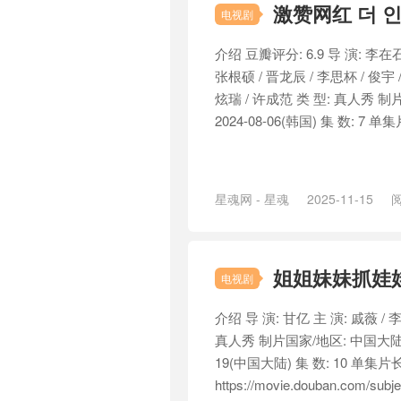
激赞网红 더 인
电视剧
介绍 豆瓣评分: 6.9 导 演: 李在石 /
张根硕 / 晋龙辰 / 李思杯 / 俊宇 
炫瑞 / 许成范 类 型: 真人秀 制片
2024-08-06(韩国) 集 数: 7 单集
星魂网 - 星魂
2025-11-15
阅
姐姐妹妹抓娃娃(
电视剧
介绍 导 演: 甘亿 主 演: 戚薇 / 
真人秀 制片国家/地区: 中国大陆 语 
19(中国大陆) 集 数: 10 单集片
https://movie.douban.com/sub