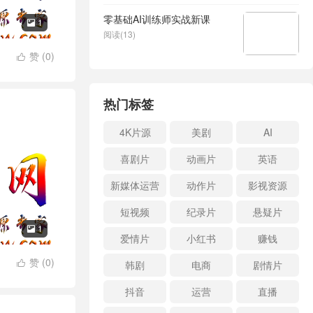
零基础AI训练师实战新课
1

阅读(13)
赞 (
0
)

热门标签
4K片源
美剧
AI
喜剧片
动画片
英语
新媒体运营
动作片
影视资源
短视频
纪录片
悬疑片
1

爱情片
小红书
赚钱
赞 (
0
)
韩剧
电商
剧情片

抖音
运营
直播