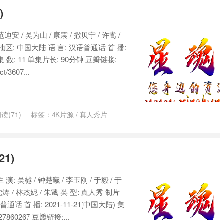
)
 范迪安 / 吴为山 / 康震 / 撒贝宁 / 许嵩 /
地区: 中国大陆 语 言: 汉语普通话 首 播:
1 集 数: 11 单集片长: 90分钟 豆瓣链接:
t/3607...
读(71)
标签：
4K片源
/
真人秀片
1)
 演: 吴樾 / 钟楚曦 / 李玉刚 / 于毅 / 于
 沈涛 / 林杰妮 / 朱戬 类 型: 真人秀 制片
通话 首 播: 2021-11-21(中国大陆) 集
27860267 豆瓣链接:...