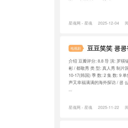
星魂网 - 星魂
2025-12-04
阅
豆豆笑笑 콩콩팡
电视剧
介绍 豆瓣评分: 8.8 导 演: 罗暎锡
彬 / 都敬秀 类 型: 真人秀 制片国家
10-17(韩国) 季 数: 2 集 数:
声又幸福满满的海外探访 / 콩 심
...
星魂网 - 星魂
2025-11-22
阅