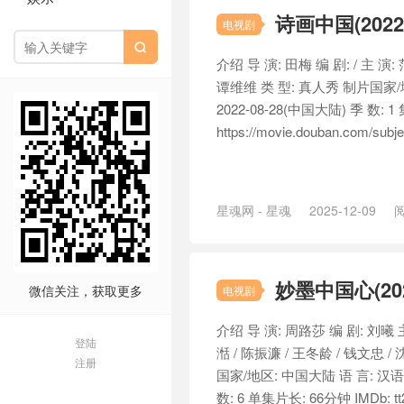
诗画中国(2022
电视剧

介绍 导 演: 田梅 编 剧: / 主 演:
谭维维 类 型: 真人秀 制片国家/
2022-08-28(中国大陆) 季 数: 
https://movie.douban.com/subjec
星魂网 - 星魂
2025-12-09
阅
妙墨中国心(202
微信关注，获取更多
电视剧
介绍 导 演: 周路莎 编 剧: 刘曦 主
登陆
湉 / 陈振濂 / 王冬龄 / 钱文忠 /
注册
国家/地区: 中国大陆 语 言: 汉语普
数: 6 单集片长: 66分钟 IMDb: tt