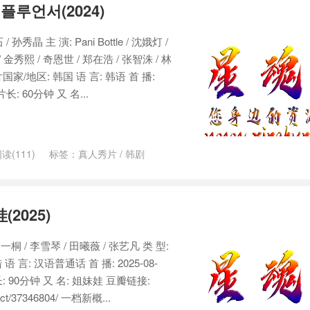
플루언서(2024)
 孙秀晶 主 演: Pani Bottle / 沈娥灯 /
/ 金秀熙 / 奇恩世 / 郑在浩 / 张智洙 / 林
国家/地区: 韩国 语 言: 韩语 首 播:
片长: 60分钟 又 名...
读(111)
标签：
真人秀片
/
韩剧
2025)
李一桐 / 李雪琴 / 田曦薇 / 张艺凡 类 型:
言: 汉语普通话 首 播: 2025-08-
长: 90分钟 又 名: 姐妹娃 豆瓣链接:
ject/37346804/ 一档新概...