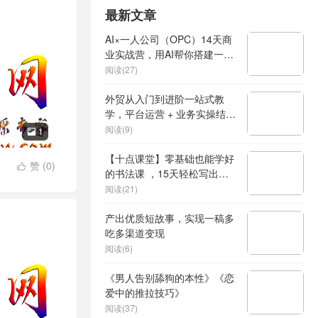
最新文章
AI×一人公司（OPC）14天商
业实战营，用AI帮你搭建一个
属于你自己的、能独立賺钱的
阅读(27)
一人公司系统
外贸从入门到进阶一站式教
学，平台运营 + 业务实操结
合，实现业绩稳步增长
阅读(9)
1

【十点课堂】零基础也能学好
赞 (
0
)

的书法课 ，15天轻松写出漂
亮人生
阅读(21)
产出优质短故事，实现一稿多
吃多渠道变现
阅读(6)
《男人告别舔狗的本性》《恋
爱中的推拉技巧》
阅读(37)