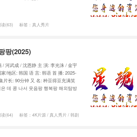
读(63)
标签：
真人秀片
팡(2025)
 / 河武成 / 沈恩静 主 演: 李光洙 / 金宇
/地区: 韩国 语 言: 韩语 首 播: 2025-
 9 单集片长: 90分钟 又 名: 种豆得豆充满笑
은 데 콩 나서 웃음팡 행복팡 해외탐방
读(64)
标签：
4K片源
/
真人秀片
/
韩剧