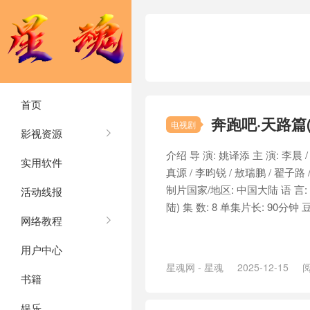
首页
奔跑吧·天路篇(2
电视剧
影视资源
介绍 导 演: 姚译添 主 演: 李晨 / 
实用软件
真源 / 李昀锐 / 敖瑞鹏 / 翟子路 
制片国家/地区: 中国大陆 语 言: 汉
活动线报
陆) 集 数: 8 单集片长: 90分钟 豆瓣链
网络教程
用户中心
星魂网 - 星魂
2025-12-15
阅
书籍
娱乐